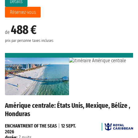
Détails
Réservez-vous
488 €
de
prix par personne
taxes incluses
Amérique centrale: États Unis, Mexique, Bélize ,
Honduras
ENCHANTMENT OF THE SEAS
|
12 SEPT.
2026
durée:
7 nuits