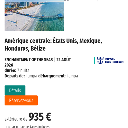
Amérique centrale: États Unis, Mexique,
Honduras, Bélize
ENCHANTMENT OF THE SEAS
|
22 AOÛT
2026
durée:
7 nuits
Départs de:
Tampa
débarquement:
Tampa
Détails
Réservez-vous
935 €
extérieure de
prix par personne
taxes incluses