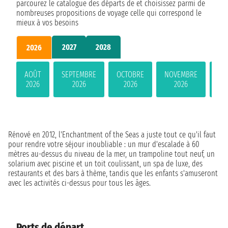
parcourez le catalogue des départs de et choisissez parmi de
nombreuses propositions de voyage celle qui correspond le
mieux à vos besoins
2027
2028
2026
AOÛT
SEPTEMBRE
OCTOBRE
NOVEMBRE
DÉ
2026
2026
2026
2026
Rénové en 2012, l'Enchantment of the Seas a juste tout ce qu'il faut
pour rendre votre séjour inoubliable : un mur d'escalade à 60
mètres au-dessus du niveau de la mer, un trampoline tout neuf, un
solarium avec piscine et un toit coulissant, un spa de luxe, des
restaurants et des bars à thème, tandis que les enfants s'amuseront
avec les activités ci-dessus pour tous les âges.
Ports de départ