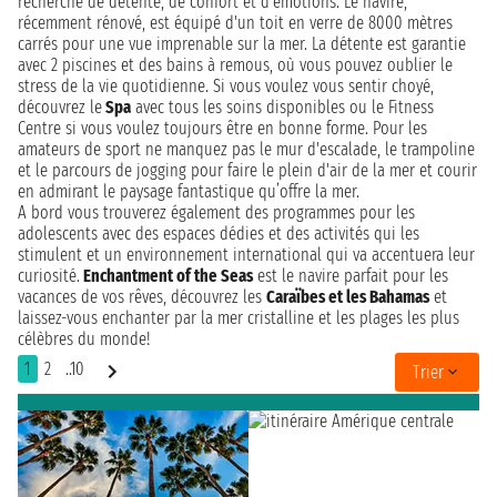
recherche de détente, de confort et d’émotions. Le navire,
récemment rénové, est équipé d'un toit en verre de 8000 mètres
carrés pour une vue imprenable sur la mer. La détente est garantie
avec 2 piscines et des bains à remous, où vous pouvez oublier le
stress de la vie quotidienne. Si vous voulez vous sentir choyé,
découvrez le
Spa
avec tous les soins disponibles ou le Fitness
Centre si vous voulez toujours être en bonne forme. Pour les
amateurs de sport ne manquez pas le mur d'escalade, le trampoline
et le parcours de jogging pour faire le plein d'air de la mer et courir
en admirant le paysage fantastique qu’offre la mer.
A bord vous trouverez également des programmes pour les
adolescents avec des espaces dédies et des activités qui les
stimulent et un environnement international qui va accentuera leur
curiosité.
Enchantment of the Seas
est le navire parfait pour les
vacances de vos rêves, découvrez les
Caraïbes et les Bahamas
et
laissez-vous enchanter par la mer cristalline et les plages les plus
célèbres du monde!
1
2
..10
Trier