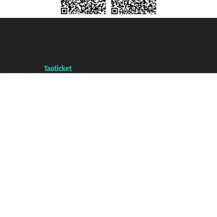
Taoticket S.r.l. Via Brigata Liguria, 3/21 16121 Genova ©2007/2026 -
Taoticket ® registree
P.Iva 06206400720 - Capital social € 100.000,00 i.v. - ecrit a chambre de
commerce e genes a con REA 433093. - Aut. Prov. n° 6167/131601 -
assurance Unipol - polizza n. 206484182
A portal of the
Taoticket
group