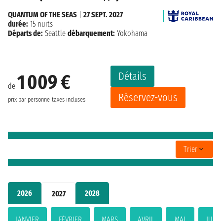
QUANTUM OF THE SEAS
|
27 SEPT. 2027
durée:
15 nuits
Départs de:
Seattle
débarquement:
Yokohama
Détails
1 009 €
de
Réservez-vous
prix par personne
taxes incluses
Trier
2026
2028
2027
JANVIER
FÉVRIER
MARS
AVRIL
MAI
JUIN