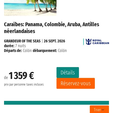
Caraïbes: Panama, Colombie, Aruba, Antilles
néerlandaises
GRANDEUR OF THE SEAS
|
26 SEPT. 2026
durée:
7 nuits
Départs de:
Colón
débarquement:
Colón
Détails
1 359 €
de
Réservez-vous
prix par personne
taxes incluses
Trier