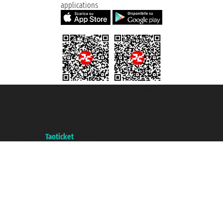
applications
Taoticket S.r.l. Via Brigata Liguria, 3/21 16121 Genova ©2007/2026 -
Taoticket ® registree
P.Iva 06206400720 - Capital social € 100.000,00 i.v. - ecrit a chambre de
commerce e genes a con REA 433093. - Aut. Prov. n° 6167/131601 -
assurance Unipol - polizza n. 206484182
A portal of the
Taoticket
group