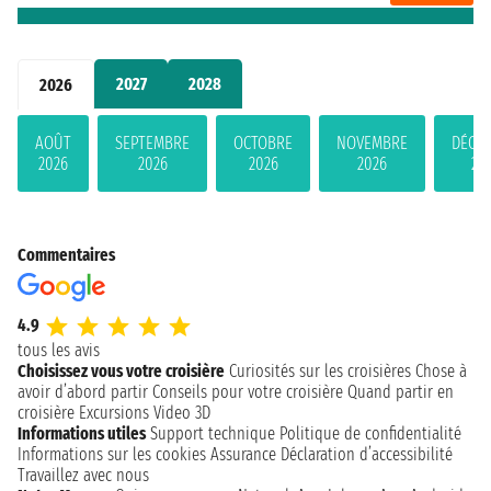
2027
2028
2026
AOÛT
SEPTEMBRE
OCTOBRE
NOVEMBRE
DÉCE
2026
2026
2026
2026
20
Commentaires
4.9
tous les avis
Choisissez vous votre croisière
Curiosités sur les croisières
Chose à
avoir d’abord partir
Conseils pour votre croisière
Quand partir en
croisière
Excursions
Video 3D
Informations utiles
Support technique
Politique de confidentialité
Informations sur les cookies
Assurance
Déclaration d’accessibilité
Travaillez avec nous