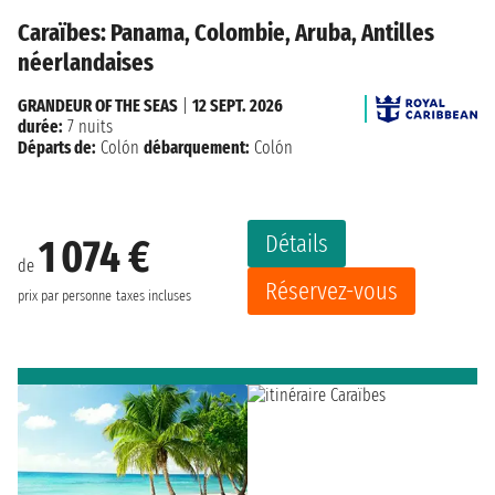
Caraïbes: Panama, Colombie, Aruba, Antilles
néerlandaises
GRANDEUR OF THE SEAS
|
12 SEPT. 2026
durée:
7 nuits
Départs de:
Colón
débarquement:
Colón
Détails
1 074 €
de
Réservez-vous
prix par personne
taxes incluses