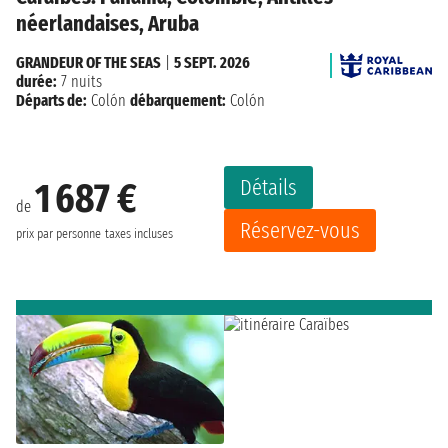
néerlandaises, Aruba
GRANDEUR OF THE SEAS
|
5 SEPT. 2026
durée:
7 nuits
Départs de:
Colón
débarquement:
Colón
Détails
1 687 €
de
Réservez-vous
prix par personne
taxes incluses