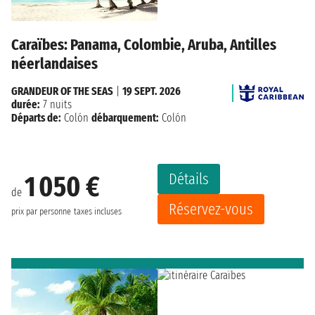
Caraïbes: Panama, Colombie, Aruba, Antilles
néerlandaises
GRANDEUR OF THE SEAS
|
19 SEPT. 2026
durée:
7 nuits
Départs de:
Colón
débarquement:
Colón
Détails
1 050 €
de
Réservez-vous
prix par personne
taxes incluses