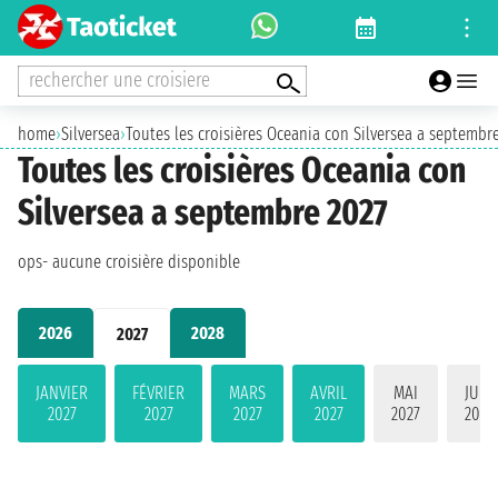
rechercher une croisiere
home
›
Silversea
›
Toutes les croisières Oceania con Silversea a septembr
Toutes les croisières Oceania con
Silversea a septembre 2027
ops- aucune croisière disponible
2026
2028
2027
JANVIER
FÉVRIER
MARS
AVRIL
MAI
JUIN
2027
2027
2027
2027
2027
2027