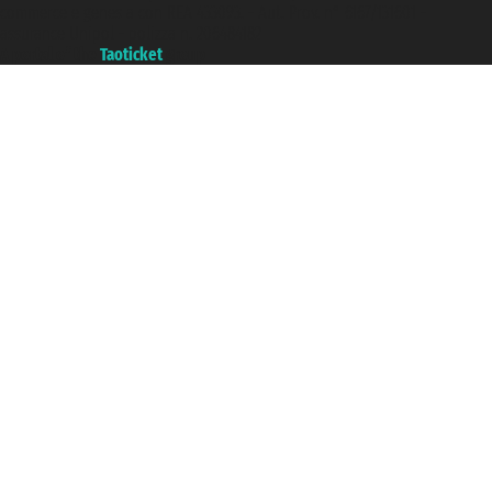
commerce e genes a con REA 433093. - Aut. Prov. n° 6167/131601 -
assurance Unipol - polizza n. 206484182
A portal of the
Taoticket
group