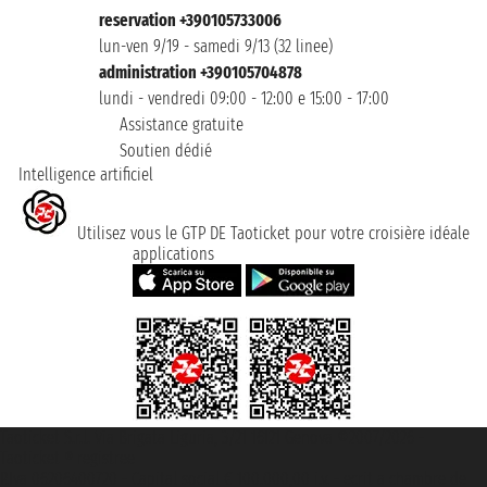
reservation +390105733006
lun-ven 9/19 - samedi 9/13 (32 linee)
administration +390105704878
lundi - vendredi 09:00 - 12:00 e 15:00 - 17:00
Assistance gratuite
Soutien dédié
Intelligence artificiel
Utilisez vous le GTP DE Taoticket pour votre croisière idéale
applications
Taoticket S.r.l. Via Brigata Liguria, 3/21 16121 Genova ©2007/2026 -
Taoticket ® registree
P.Iva 06206400720 - Capital social € 100.000,00 i.v. - ecrit a chambre de