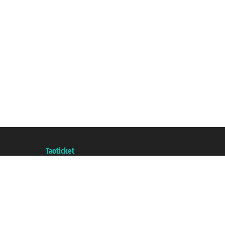
Taoticket S.r.l. Via Brigata Liguria, 3/21 16121 Genova ©2007/2026 - Taoticke
P.Iva 06206400720 - Capital social € 100.000,00 i.v. - ecrit a chambre de c
A portal of the
Taoticket
group