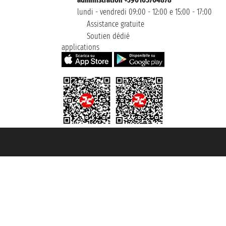
lundi - vendredi 09:00 - 12:00 e 15:00 - 17:00
Assistance gratuite
Soutien dédié
applications
t ® registree
ommerce e genes a con REA 433093. - Aut. Prov. n° 6167/131601 - assurance U