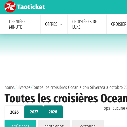
DERNIÈRE
CROISIÈRES DE
OFFRES
CROISIÈR
MINUTE
LUXE
home
›
Silversea
›
Toutes les croisières Oceania con Silversea a octobre 2
Toutes les croisières Ocea
ops- aucune c
2027
2028
2026