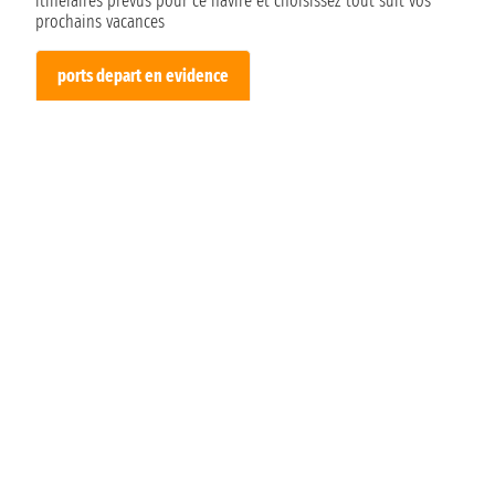
itinéraires prévus pour ce navire et choisissez tout suit vos
prochains vacances
ports depart en evidence