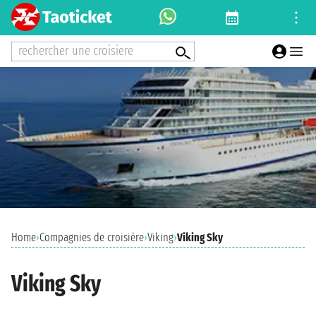
rechercher une croisiere
Home
›
Compagnies de croisière
›
Viking
›
Viking Sky
Viking Sky