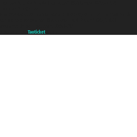
Taoticket S.r.l. Via Brigata Liguria, 3/21 16121 Genova ©2007/2026 -
Taoticket ® registree
P.Iva 06206400720 - Capital social € 100.000,00 i.v. - ecrit a chambre de
commerce e genes a con REA 433093. - Aut. Prov. n° 6167/131601 -
assurance Unipol - polizza n. 206484182
A portal of the
Taoticket
group