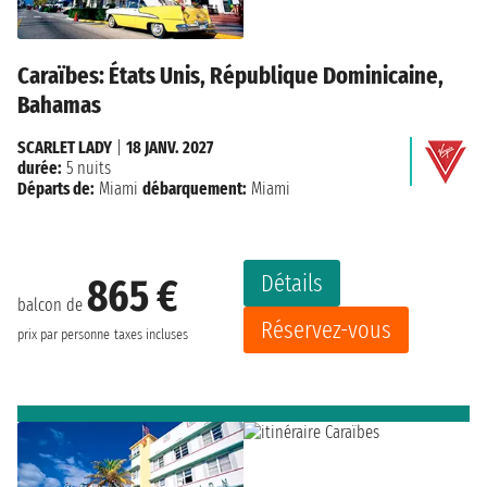
Caraïbes: États Unis, République Dominicaine,
Bahamas
SCARLET LADY
|
18 JANV. 2027
durée:
5 nuits
Départs de:
Miami
débarquement:
Miami
Détails
865 €
balcon de
Réservez-vous
prix par personne
taxes incluses