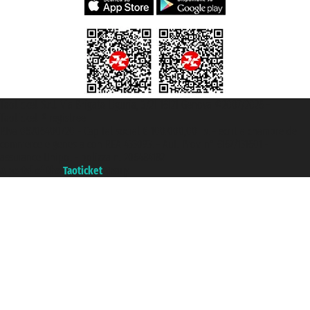
Taoticket S.r.l. Via Brigata Liguria, 3/21 16121 Genova ©2007/2026 -
Taoticket ® registree
P.Iva 06206400720 - Capital social € 100.000,00 i.v. - ecrit a chambre de
commerce e genes a con REA 433093. - Aut. Prov. n° 6167/131601 -
assurance Unipol - polizza n. 206484182
A portal of the
Taoticket
group