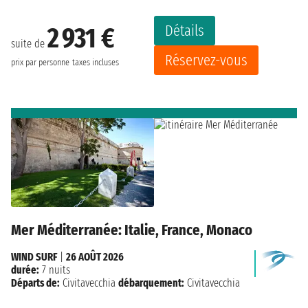
Détails
2 931 €
suite de
Réservez-vous
prix par personne
taxes incluses
Mer Méditerranée: Italie, France, Monaco
WIND SURF
|
26 AOÛT 2026
durée:
7 nuits
Départs de:
Civitavecchia
débarquement:
Civitavecchia