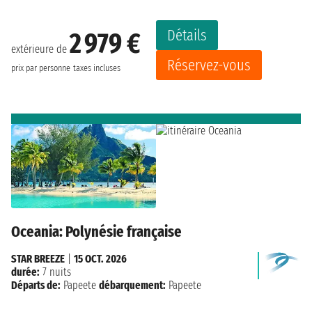
Détails
2 979 €
extérieure de
Réservez-vous
prix par personne
taxes incluses
Oceania: Polynésie française
STAR BREEZE
|
15 OCT. 2026
durée:
7 nuits
Départs de:
Papeete
débarquement:
Papeete