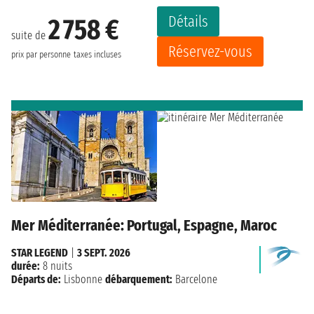
Détails
2 758 €
suite de
Réservez-vous
prix par personne
taxes incluses
Mer Méditerranée: Portugal, Espagne, Maroc
STAR LEGEND
|
3 SEPT. 2026
durée:
8 nuits
Départs de:
Lisbonne
débarquement:
Barcelone