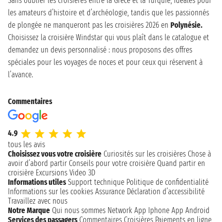
Sans oublier les croisières entre la Grèce et la Turquie, idéales pour
les amateurs d’histoire et d’archéologie, tandis que les passionnés
de plongée ne manqueront pas les croisières 2026 en
Polynésie.
Choisissez la croisière Windstar qui vous plaît dans le catalogue et
demandez un devis personnalisé : nous proposons des offres
spéciales pour les voyages de noces et pour ceux qui réservent à
l’avance.
Commentaires
4.9
tous les avis
Choisissez vous votre croisière
Curiosités sur les croisières
Chose à
avoir d’abord partir
Conseils pour votre croisière
Quand partir en
croisière
Excursions
Video 3D
Informations utiles
Support technique
Politique de confidentialité
Informations sur les cookies
Assurance
Déclaration d’accessibilité
Travaillez avec nous
Notre Marque
Qui nous sommes
Network
App Iphone
App Android
Services des passagers
Commentaires Croisières
Paiements en ligne