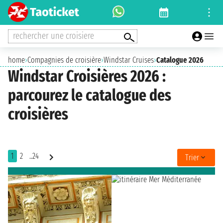
rechercher une croisiere
home
›
Compagnies de croisière
›
Windstar Cruises
›
Catalogue 2026
Windstar Croisières 2026 :
parcourez le catalogue des
croisières
1
2
..24
Trier