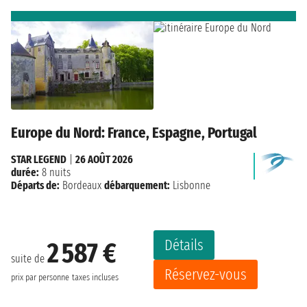
Europe du Nord: France, Espagne, Portugal
STAR LEGEND
|
26 AOÛT 2026
durée:
8 nuits
Départs de:
Bordeaux
débarquement:
Lisbonne
Détails
2 587 €
suite de
Réservez-vous
prix par personne
taxes incluses