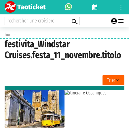
rechercher une croisiere
home
›
festivita_Windstar
Cruises.festa_11_novembre.titolo
Trier