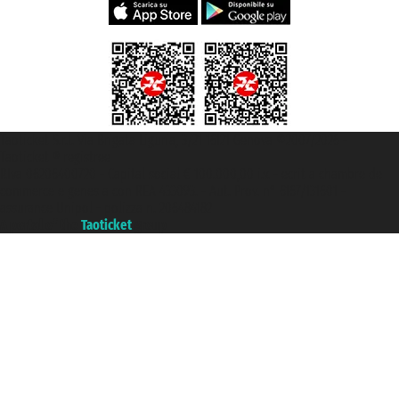
Taoticket S.r.l. Via Brigata Liguria, 3/21 16121 Genova ©2007/2026 -
Taoticket ® registree
P.Iva 06206400720 - Capital social € 100.000,00 i.v. - ecrit a chambre de
commerce e genes a con REA 433093. - Aut. Prov. n° 6167/131601 -
assurance Unipol - polizza n. 206484182
A portal of the
Taoticket
group