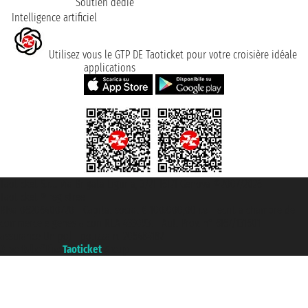
Soutien dédié
Intelligence artificiel
Utilisez vous le GTP DE Taoticket pour votre croisière idéale
applications
Taoticket S.r.l. Via Brigata Liguria, 3/21 16121 Genova ©2007/2026 -
Taoticket ® registree
P.Iva 06206400720 - Capital social € 100.000,00 i.v. - ecrit a chambre de
commerce e genes a con REA 433093. - Aut. Prov. n° 6167/131601 -
assurance Unipol - polizza n. 206484182
A portal of the
Taoticket
group