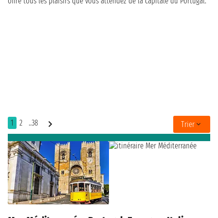
offre tous les plaisirs que vous attendez de la capitale du Portugal.
1
2
..38
Trier