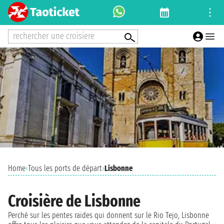
rechercher une croisiere
Home
›
Tous les ports de départ
›
Lisbonne
Croisière de Lisbonne
Perché sur les pentes raides qui donnent sur le Rio Tejo, Lisbonne