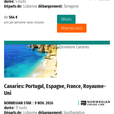
durée:
5 nuits
Départs de:
Lisbonne
débarquement:
Tarragone
de
564 €
Détails
prix par personne
taxes incluses
Réservez-vous
Canaries: Portugal, Espagne, France, Royaume-
Uni
NORWEGIAN STAR
|
9 NOV. 2026
durée:
11 nuits
Départs de:
Lisbonne
débarquement:
Southampton