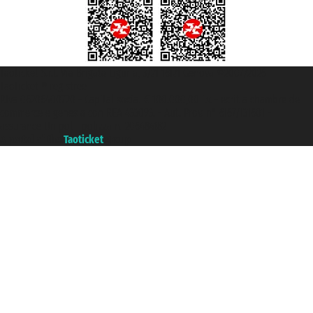
Taoticket S.r.l. Via Brigata Liguria, 3/21 16121 Genova ©2007/2026 -
Taoticket ® registree
P.Iva 06206400720 - Capital social € 100.000,00 i.v. - ecrit a chambre de
commerce e genes a con REA 433093. - Aut. Prov. n° 6167/131601 -
assurance Unipol - polizza n. 206484182
A portal of the
Taoticket
group