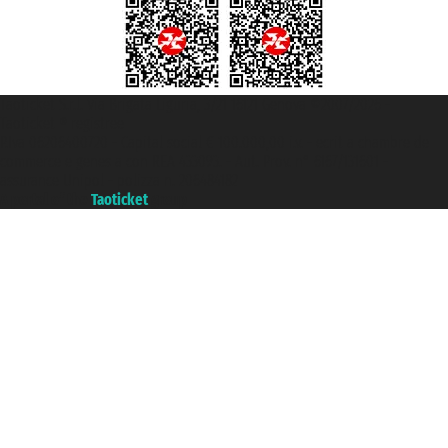
Taoticket S.r.l. Via Brigata Liguria, 3/21 16121 Genova ©2007/2026 -
Taoticket ® registree
P.Iva 06206400720 - Capital social € 100.000,00 i.v. - ecrit a chambre de
commerce e genes a con REA 433093. - Aut. Prov. n° 6167/131601 -
assurance Unipol - polizza n. 206484182
A portal of the
Taoticket
group