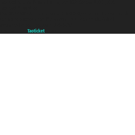
Taoticket S.r.l. Via Brigata Liguria, 3/21 16121 Genova ©2007/2026 -
Taoticket ® registree
P.Iva 06206400720 - Capital social € 100.000,00 i.v. - ecrit a chambre de
commerce e genes a con REA 433093. - Aut. Prov. n° 6167/131601 -
assurance Unipol - polizza n. 206484182
A portal of the
Taoticket
group