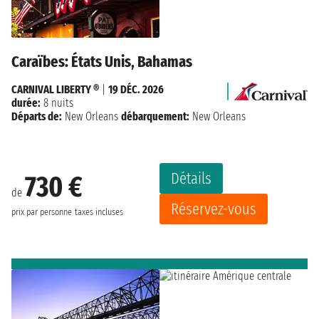
Caraïbes: États Unis, Bahamas
CARNIVAL LIBERTY ®
|
19 DÉC. 2026
durée:
8 nuits
Départs de:
New Orleans
débarquement:
New Orleans
Détails
730 €
de
Réservez-vous
prix par personne
taxes incluses