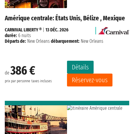
Amérique centrale: États Unis, Bélize , Mexique
CARNIVAL LIBERTY ®
|
13 DÉC. 2026
durée:
6 nuits
Départs de:
New Orleans
débarquement:
New Orleans
Détails
386 €
de
Réservez-vous
prix par personne
taxes incluses