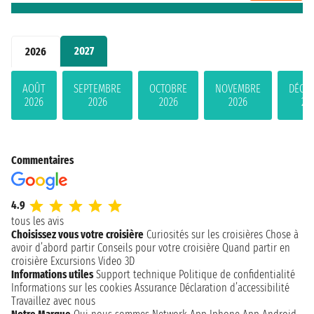
2027
2026
AOÛT
SEPTEMBRE
OCTOBRE
NOVEMBRE
DÉCE
2026
2026
2026
2026
20
Commentaires
4.9
tous les avis
Choisissez vous votre croisière
Curiosités sur les croisières
Chose à
avoir d’abord partir
Conseils pour votre croisière
Quand partir en
croisière
Excursions
Video 3D
Informations utiles
Support technique
Politique de confidentialité
Informations sur les cookies
Assurance
Déclaration d’accessibilité
Travaillez avec nous