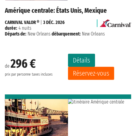
Amérique centrale: États Unis, Mexique
CARNIVAL VALOR ®
|
3 DÉC. 2026
durée:
4 nuits
Départs de:
New Orleans
débarquement:
New Orleans
Détails
296 €
de
Réservez-vous
prix par personne
taxes incluses