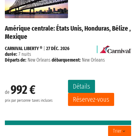
Amérique centrale: États Unis, Honduras, Bélize ,
Mexique
CARNIVAL LIBERTY ®
|
27 DÉC. 2026
durée:
7 nuits
Départs de:
New Orleans
débarquement:
New Orleans
Détails
992 €
de
Réservez-vous
prix par personne
taxes incluses
Trier