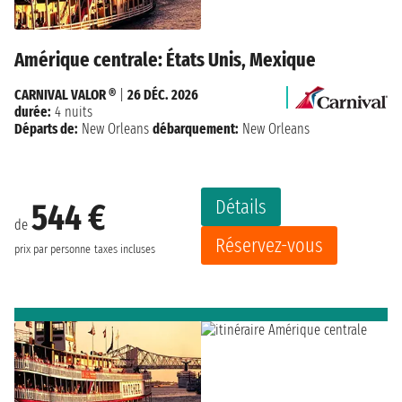
Amérique centrale: États Unis, Mexique
CARNIVAL VALOR ®
|
26 DÉC. 2026
durée:
4 nuits
Départs de:
New Orleans
débarquement:
New Orleans
Détails
544 €
de
Réservez-vous
prix par personne
taxes incluses