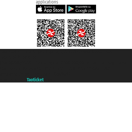
applications
Taoticket S.r.l. Via Brigata Liguria, 3/21 16121 Genova ©2007/2026 -
Taoticket ® registree
P.Iva 06206400720 - Capital social € 100.000,00 i.v. - ecrit a chambre de
commerce e genes a con REA 433093. - Aut. Prov. n° 6167/131601 -
assurance Unipol - polizza n. 206484182
A portal of the
Taoticket
group