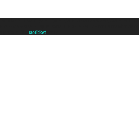
Taoticket S.r.l. Via Brigata Liguria, 3/21 16121 Genova ©2007/2026 - Taoticke
P.Iva 06206400720 - Capital social € 100.000,00 i.v. - ecrit a chambre de c
A portal of the
Taoticket
group