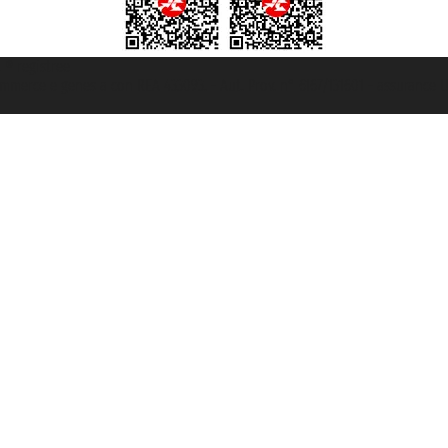
t ® registree
ommerce e genes a con REA 433093. - Aut. Prov. n° 6167/131601 - assurance U