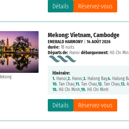
Détails
Réservez-vous
Mekong: Vietnam, Cambodge
EMERALD HARMONY
|
14 AOÛT 2026
durée:
18 nuits
Départs de:
Hanoi
débarquement:
Hô Chi Mi
itinéraire:
1.
Hanoi,
2.
Hanoi,
3.
Halong Bay,
4.
Halong Ba
10.
Tan Chau,
11.
Tan Chau,
12.
Tan Chau,
13.
A
18.
Hô Chi Minh,
19.
Hô Chi Minh
Détails
Réservez-vous