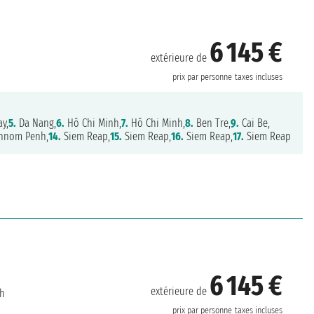
6 145 €
extérieure de
prix par personne
taxes incluses
y,
5.
Da Nang,
6.
Hô Chi Minh,
7.
Hô Chi Minh,
8.
Ben Tre,
9.
Cai Be,
hnom Penh,
14.
Siem Reap,
15.
Siem Reap,
16.
Siem Reap,
17.
Siem Reap
6 145 €
extérieure de
nh
prix par personne
taxes incluses