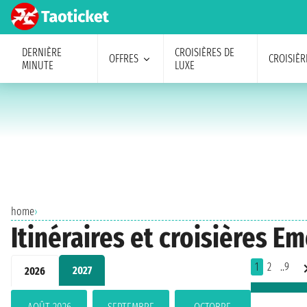
DERNIÈRE
CROISIÈRES DE
OFFRES
CROISIÈR
MINUTE
LUXE
home
›
Itinéraires et croisières E
1
2
..9
2027
2026