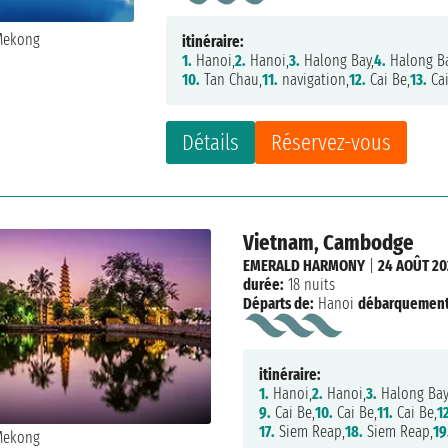
itinéraire:
1.
Hanoi,
2.
Hanoi,
3.
Halong Bay,
4.
Halong Ba
10.
Tan Chau,
11.
navigation,
12.
Cai Be,
13.
Cai
Détails
Réservez-vous
Vietnam, Cambodge
EMERALD HARMONY
|
24 AOÛT 20
durée:
18 nuits
Départs de:
Hanoi
débarquement
itinéraire:
1.
Hanoi,
2.
Hanoi,
3.
Halong Bay
9.
Cai Be,
10.
Cai Be,
11.
Cai Be,
1
17.
Siem Reap,
18.
Siem Reap,
19