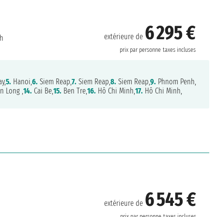
6 295 €
extérieure de
nh
prix par personne
taxes incluses
y,
5.
Hanoi,
6.
Siem Reap,
7.
Siem Reap,
8.
Siem Reap,
9.
Phnom Penh,
n Long ,
14.
Cai Be,
15.
Ben Tre,
16.
Hô Chi Minh,
17.
Hô Chi Minh,
6 545 €
extérieure de
prix par personne
taxes incluses