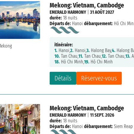
Mekong: Vietnam, Cambodge
EMERALD HARMONY
|
31 AOÛT 2027
durée:
18 nuits
Départs de:
Hanoi
débarquement:
Hô Chi Mi
itinéraire:
1.
Hanoi,
2.
Hanoi,
3.
Halong Bay,
4.
Halong Ba
10.
Tan Chau,
11.
Tan Chau,
12.
Tan Chau,
13.
A
18.
Hô Chi Minh,
19.
Hô Chi Minh
Détails
Réservez-vous
Mekong: Vietnam, Cambodge
EMERALD HARMONY
|
11 SEPT. 2026
durée:
18 nuits
Départs de:
Hanoi
débarquement:
Siem Reap