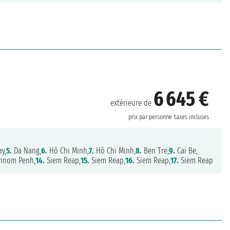
6 645 €
extérieure de
prix par personne
taxes incluses
y,
5.
Da Nang,
6.
Hô Chi Minh,
7.
Hô Chi Minh,
8.
Ben Tre,
9.
Cai Be,
hnom Penh,
14.
Siem Reap,
15.
Siem Reap,
16.
Siem Reap,
17.
Siem Reap