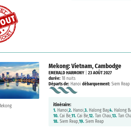
Mekong: Vietnam, Cambodge
EMERALD HARMONY
|
23 AOÛT 2027
durée:
18 nuits
Départs de:
Hanoi
débarquement:
Siem Reap
itinéraire:
1.
Hanoi,
2.
Hanoi,
3.
Halong Bay,
4.
Halong Ba
10.
Cai Be,
11.
Cai Be,
12.
Tan Chau,
13.
Tan Ch
18.
Siem Reap,
19.
Siem Reap