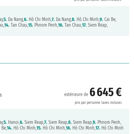
y,
5.
Da Nang,
6.
Hô Chi Minh,
7.
Da Nang,
8.
Hô Chi Minh,
9.
Cai Be,
au,
14.
Tan Chau,
15.
Phnom Penh,
16.
Tan Chau,
17.
Siem Reap,
6 645 €
extérieure de
nh
prix par personne
taxes incluses
y,
5.
Hanoi,
6.
Siem Reap,
7.
Siem Reap,
8.
Siem Reap,
9.
Phnom Penh,
 Be,
14.
Hô Chi Minh,
15.
Hô Chi Minh,
16.
Hô Chi Minh,
17.
Hô Chi Minh