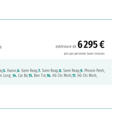
6 295 €
extérieure de
nh
prix par personne
taxes incluses
y,
5.
Hanoi,
6.
Siem Reap,
7.
Siem Reap,
8.
Siem Reap,
9.
Phnom Penh,
n Long ,
14.
Cai Be,
15.
Ben Tre,
16.
Hô Chi Minh,
17.
Hô Chi Minh,