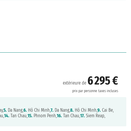
6 295 €
extérieure de
prix par personne
taxes incluses
y,
5.
Da Nang,
6.
Hô Chi Minh,
7.
Da Nang,
8.
Hô Chi Minh,
9.
Cai Be,
au,
14.
Tan Chau,
15.
Phnom Penh,
16.
Tan Chau,
17.
Siem Reap,