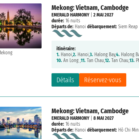
Mekong: Vietnam, Cambodge
EMERALD HARMONY
|
2 MAI 2027
durée:
16 nuits
Départs de:
Hanoi
débarquement:
Siem Reap
itinéraire:
1.
Hanoi,
2.
Hanoi,
3.
Halong Bay,
4.
Halong Ba
10.
An Long ,
11.
Tan Chau,
12.
Tan Chau,
13.
P
Détails
Réservez-vous
Mekong: Vietnam, Cambodge
EMERALD HARMONY
|
8 MAI 2027
durée:
16 nuits
Départs de:
Hanoi
débarquement:
Hô Chi Mi