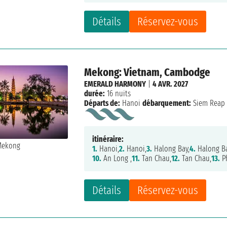
Détails
Réservez-vous
Mekong: Vietnam, Cambodge
EMERALD HARMONY
|
4 AVR. 2027
durée:
16 nuits
Départs de:
Hanoi
débarquement:
Siem Reap
itinéraire:
1.
Hanoi,
2.
Hanoi,
3.
Halong Bay,
4.
Halong Ba
10.
An Long ,
11.
Tan Chau,
12.
Tan Chau,
13.
P
Détails
Réservez-vous