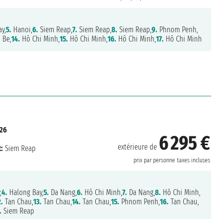
y,
5.
Hanoi,
6.
Siem Reap,
7.
Siem Reap,
8.
Siem Reap,
9.
Phnom Penh,
 Be,
14.
Hô Chi Minh,
15.
Hô Chi Minh,
16.
Hô Chi Minh,
17.
Hô Chi Minh
26
6 295 €
extérieure de
:
Siem Reap
prix par personne
taxes incluses
,
4.
Halong Bay,
5.
Da Nang,
6.
Hô Chi Minh,
7.
Da Nang,
8.
Hô Chi Minh,
2.
Tan Chau,
13.
Tan Chau,
14.
Tan Chau,
15.
Phnom Penh,
16.
Tan Chau,
.
Siem Reap