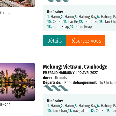
itinéraire:
1.
Hanoi,
2.
Hanoi,
3.
Halong Bay,
4.
Halong Ba
10.
Cai Be,
11.
Cai Be,
12.
Tan Chau,
13.
Tan Ch
18.
Siem Reap,
19.
Siem Reap
Détails
Réservez-vous
Mekong: Vietnam, Cambodge
EMERALD HARMONY
|
10 AVR. 2027
durée:
16 nuits
Départs de:
Hanoi
débarquement:
Hô Chi Mi
itinéraire:
1.
Hanoi,
2.
Hanoi,
3.
Halong Bay,
4.
Halong Ba
10.
Tan Chau,
11.
navigation,
12.
Cai Be,
13.
Cai