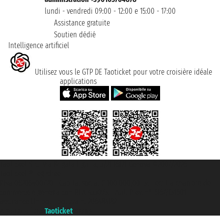
lundi - vendredi 09:00 - 12:00 e 15:00 - 17:00
Assistance gratuite
Soutien dédié
Intelligence artificiel
Utilisez vous le GTP DE Taoticket pour votre croisière idéale
applications
Taoticket S.r.l. Via Brigata Liguria, 3/21 16121 Genova ©2007/2026 -
Taoticket ® registree
P.Iva 06206400720 - Capital social € 100.000,00 i.v. - ecrit a chambre de
commerce e genes a con REA 433093. - Aut. Prov. n° 6167/131601 -
assurance Unipol - polizza n. 206484182
A portal of the
Taoticket
group