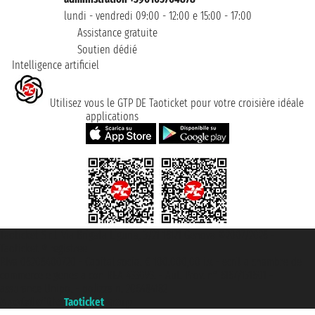
lundi - vendredi 09:00 - 12:00 e 15:00 - 17:00
Assistance gratuite
Soutien dédié
Intelligence artificiel
Utilisez vous le GTP DE Taoticket pour votre croisière idéale
applications
Taoticket S.r.l. Via Brigata Liguria, 3/21 16121 Genova ©2007/2026 -
Taoticket ® registree
P.Iva 06206400720 - Capital social € 100.000,00 i.v. - ecrit a chambre de
commerce e genes a con REA 433093. - Aut. Prov. n° 6167/131601 -
assurance Unipol - polizza n. 206484182
A portal of the
Taoticket
group