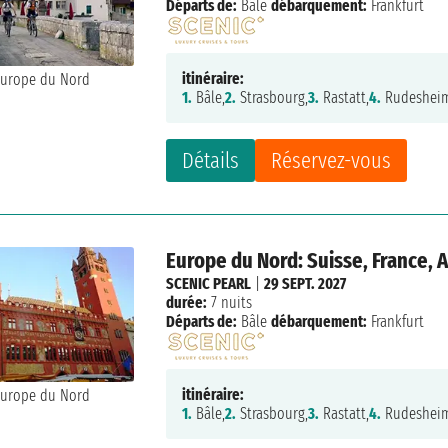
Départs de:
Bâle
débarquement:
Frankfurt
itinéraire:
1.
Bâle,
2.
Strasbourg,
3.
Rastatt,
4.
Rudeshei
Détails
Réservez-vous
Europe du Nord: Suisse, France,
SCENIC PEARL
|
29 SEPT. 2027
durée:
7 nuits
Départs de:
Bâle
débarquement:
Frankfurt
itinéraire:
1.
Bâle,
2.
Strasbourg,
3.
Rastatt,
4.
Rudeshei