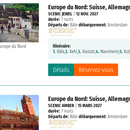
Europe du Nord: Suisse, Allemag
SCENIC JEWEL
|
12 NOV. 2027
durée:
7 nuits
Départs de:
Bâle
débarquement:
Amsterdam
itinéraire:
1.
Bâle,
2.
Kehl,
3.
Rastatt,
4.
Mannheim,
5.
Kob
Détails
Réservez-vous
Europe du Nord: Suisse, Allemag
SCENIC AMBER
|
15 MARS 2027
durée:
7 nuits
Départs de:
Bâle
débarquement:
Amsterdam