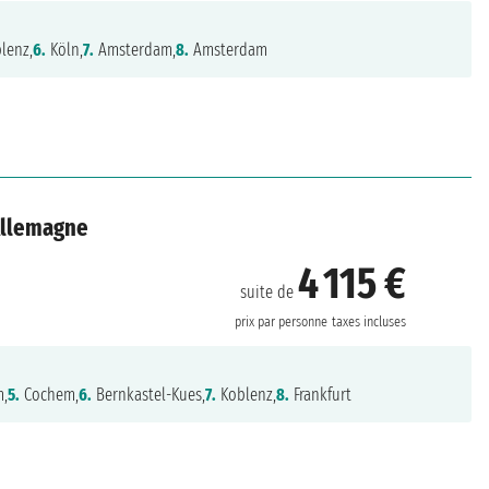
lenz,
6.
Köln,
7.
Amsterdam,
8.
Amsterdam
 Allemagne
4 115 €
suite de
prix par personne
taxes incluses
m,
5.
Cochem,
6.
Bernkastel-Kues,
7.
Koblenz,
8.
Frankfurt