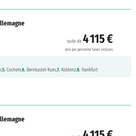
 Allemagne
4 115 €
suite de
prix par personne
taxes incluses
m,
5.
Cochem,
6.
Bernkastel-Kues,
7.
Koblenz,
8.
Frankfurt
 Allemagne
4 115 €