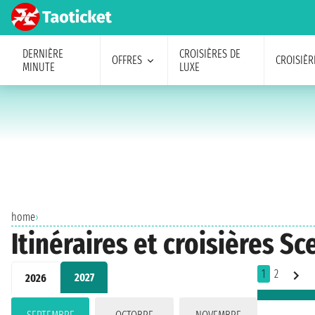
DERNIÈRE
CROISIÈRES DE
OFFRES
CROISIÈR
MINUTE
LUXE
home
›
Itinéraires et croisières S
1
2
2027
2026