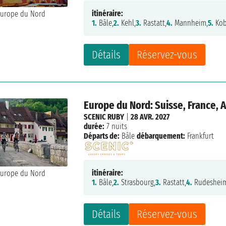
itinéraire:
1.
Bâle,
2.
Kehl,
3.
Rastatt,
4.
Mannheim,
5.
Kob
Détails
Réservez-vous
Europe du Nord: Suisse, France,
SCENIC RUBY
|
28 AVR. 2027
durée:
7 nuits
Départs de:
Bâle
débarquement:
Frankfurt
itinéraire:
1.
Bâle,
2.
Strasbourg,
3.
Rastatt,
4.
Rudeshei
Détails
Réservez-vous