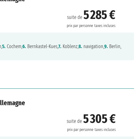
5 285 €
suite de
prix par personne
taxes incluses
m,
5.
Cochem,
6.
Bernkastel-Kues,
7.
Koblenz,
8.
navigation,
9.
Berlin,
 Allemagne
5 305 €
suite de
prix par personne
taxes incluses