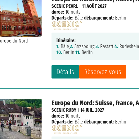
SCENIC PEARL
|
11 AOÛT 2027
durée:
10 nuits
Départs de:
Bâle
débarquement:
Berlin
itinéraire:
1.
Bâle,
2.
Strasbourg,
3.
Rastatt,
4.
Rudeshei
10.
Berlin,
11.
Berlin
Détails
Réservez-vous
Europe du Nord: Suisse, France,
SCENIC RUBY
|
14 JUIL. 2027
durée:
10 nuits
Départs de:
Bâle
débarquement:
Berlin