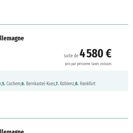
 Allemagne
4 580 €
suite de
prix par personne
taxes incluses
m,
5.
Cochem,
6.
Bernkastel-Kues,
7.
Koblenz,
8.
Frankfurt
 Allemagne