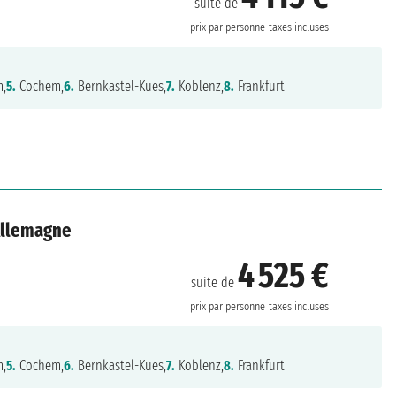
suite de
prix par personne
taxes incluses
m,
5.
Cochem,
6.
Bernkastel-Kues,
7.
Koblenz,
8.
Frankfurt
 Allemagne
4 525 €
suite de
prix par personne
taxes incluses
m,
5.
Cochem,
6.
Bernkastel-Kues,
7.
Koblenz,
8.
Frankfurt