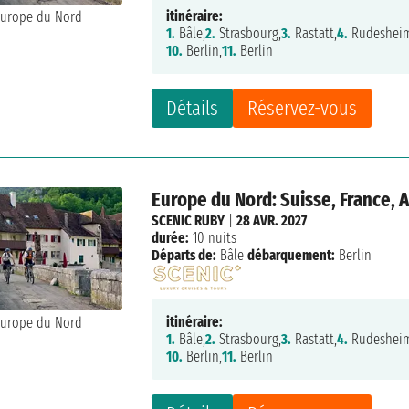
itinéraire:
1.
Bâle,
2.
Strasbourg,
3.
Rastatt,
4.
Rudeshei
10.
Berlin,
11.
Berlin
Détails
Réservez-vous
Europe du Nord: Suisse, France,
SCENIC RUBY
|
28 AVR. 2027
durée:
10 nuits
Départs de:
Bâle
débarquement:
Berlin
itinéraire:
1.
Bâle,
2.
Strasbourg,
3.
Rastatt,
4.
Rudeshei
10.
Berlin,
11.
Berlin