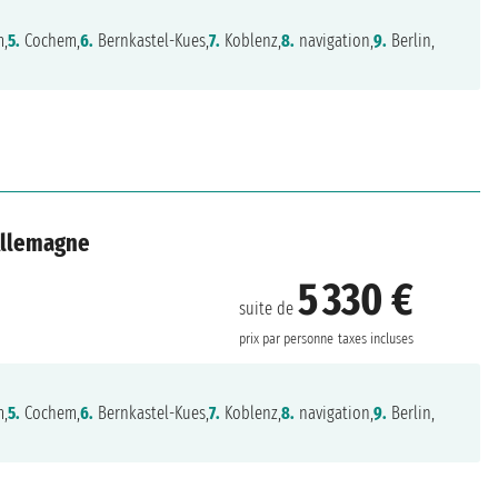
m,
5.
Cochem,
6.
Bernkastel-Kues,
7.
Koblenz,
8.
navigation,
9.
Berlin,
 Allemagne
5 330 €
suite de
prix par personne
taxes incluses
m,
5.
Cochem,
6.
Bernkastel-Kues,
7.
Koblenz,
8.
navigation,
9.
Berlin,