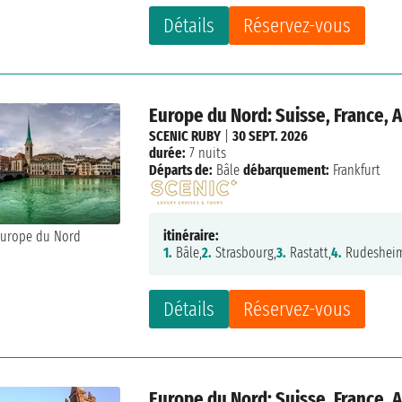
Détails
Réservez-vous
Europe du Nord: Suisse, France,
SCENIC RUBY
|
30 SEPT. 2026
durée:
7 nuits
Départs de:
Bâle
débarquement:
Frankfurt
itinéraire:
1.
Bâle,
2.
Strasbourg,
3.
Rastatt,
4.
Rudeshei
Détails
Réservez-vous
Europe du Nord: Suisse, France,