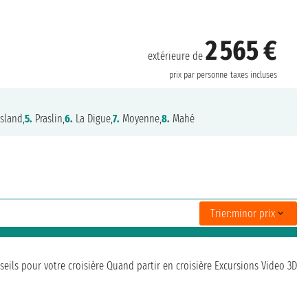
2 565 €
extérieure de
prix par personne
taxes incluses
sland,
5.
Praslin,
6.
La Digue,
7.
Moyenne,
8.
Mahé
Trier:
minor prix
seils pour votre croisière
Quand partir en croisière
Excursions
Video 3D