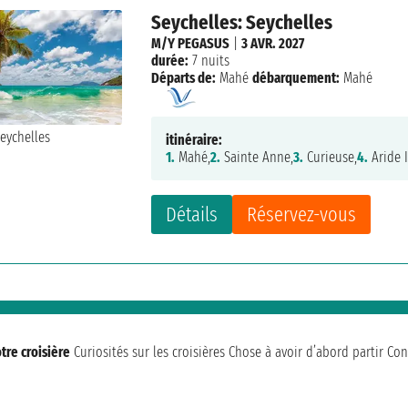
Seychelles: Seychelles
M/Y PEGASUS
|
3 AVR. 2027
durée:
7 nuits
Départs de:
Mahé
débarquement:
Mahé
itinéraire:
1.
Mahé,
2.
Sainte Anne,
3.
Curieuse,
4.
Aride I
Détails
Réservez-vous
tre croisière
Curiosités sur les croisières
Chose à avoir d’abord partir
Con