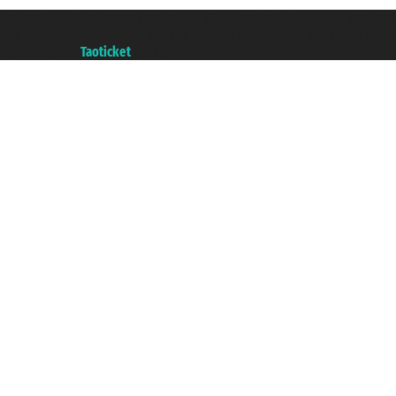
Taoticket S.r.l. Via Brigata Liguria, 3/21 16121 Genova ©2007/2026 - Taoticke
P.Iva 06206400720 - Capital social € 100.000,00 i.v. - ecrit a chambre de c
A portal of the
Taoticket
group