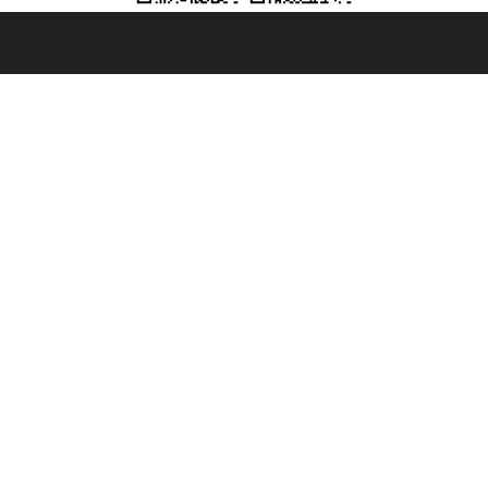
t ® registree
ommerce e genes a con REA 433093. - Aut. Prov. n° 6167/131601 - assurance U