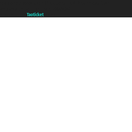
commerce e genes a con REA 433093. - Aut. Prov. n° 6167/131601 -
assurance Unipol - polizza n. 206484182
A portal of the
Taoticket
group