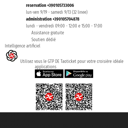
reservation +390105733006
lun-ven 9/19 - samedi 9/13 (32 linee)
administration +390105704878
lundi - vendredi 09:00 - 12:00 e 15:00 - 17:00
Assistance gratuite
Soutien dédié
Intelligence artificiel
Utilisez vous le GTP DE Taoticket pour votre croisière idéale
applications
Taoticket S.r.l. Via Brigata Liguria, 3/21 16121 Genova ©2007/2026 -
Taoticket ® registree
P.Iva 06206400720 - Capital social € 100.000,00 i.v. - ecrit a chambre de