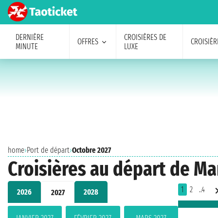
DERNIÈRE
CROISIÈRES DE
OFFRES
CROISIÈR
MINUTE
LUXE
home
›
Port de départ
›
Octobre 2027
Croisières au départ de Ma
1
2
..4
2026
2028
2027