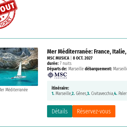
Mer Méditerranée: France, Italie
MSC MUSICA
|
8 OCT. 2027
durée:
7 nuits
Départs de:
Marseille
débarquement:
Marseill
itinéraire:
1.
Marseille,
2.
Gênes,
3.
Civitavecchia,
4.
Pale
Détails
Réservez-vous