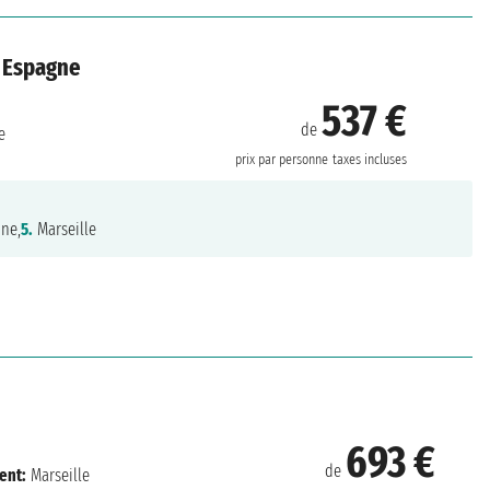
, Espagne
537 €
de
e
prix par personne
taxes incluses
ne,
5.
Marseille
693 €
de
ent:
Marseille