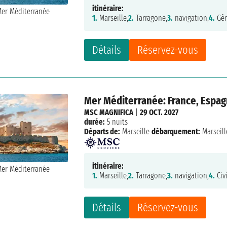
itinéraire:
1.
Marseille,
2.
Tarragone,
3.
navigation,
4.
Gên
Détails
Réservez-vous
Mer Méditerranée: France, Espagn
MSC MAGNIFICA
|
29 OCT. 2027
durée:
5 nuits
Départs de:
Marseille
débarquement:
Marseill
itinéraire:
1.
Marseille,
2.
Tarragone,
3.
navigation,
4.
Civ
Détails
Réservez-vous