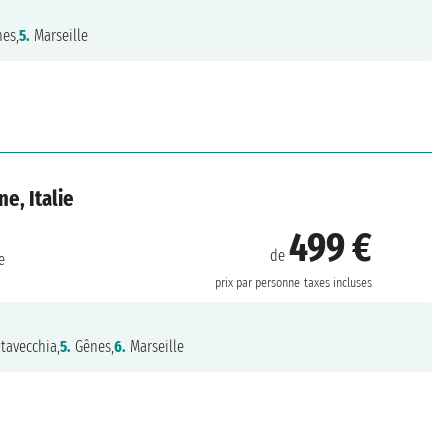
es,
5.
Marseille
e, Italie
499 €
de
e
prix par personne
taxes incluses
itavecchia,
5.
Gênes,
6.
Marseille