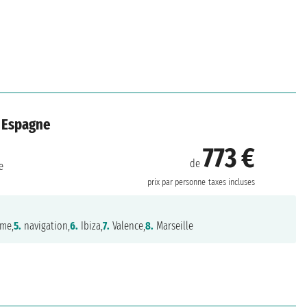
, Espagne
773 €
de
e
prix par personne
taxes incluses
rme,
5.
navigation,
6.
Ibiza,
7.
Valence,
8.
Marseille