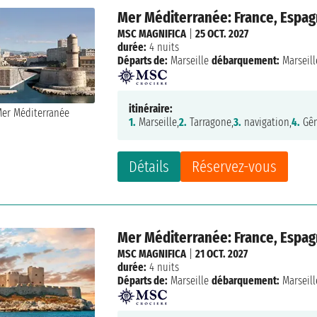
Mer Méditerranée: France, Espagn
MSC MAGNIFICA
|
25 OCT. 2027
durée:
4 nuits
Départs de:
Marseille
débarquement:
Marseill
itinéraire:
1.
Marseille,
2.
Tarragone,
3.
navigation,
4.
Gên
Détails
Réservez-vous
Mer Méditerranée: France, Espagn
MSC MAGNIFICA
|
21 OCT. 2027
durée:
4 nuits
Départs de:
Marseille
débarquement:
Marseill