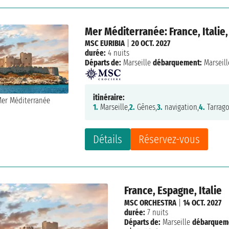
Mer Méditerranée: France, Italie
MSC EURIBIA
|
20 OCT. 2027
durée:
4 nuits
Départs de:
Marseille
débarquement:
Marseill
itinéraire:
1.
Marseille,
2.
Gênes,
3.
navigation,
4.
Tarrago
Détails
Réservez-vous
France, Espagne, Italie
MSC ORCHESTRA
|
14 OCT. 2027
durée:
7 nuits
Départs de:
Marseille
débarquem