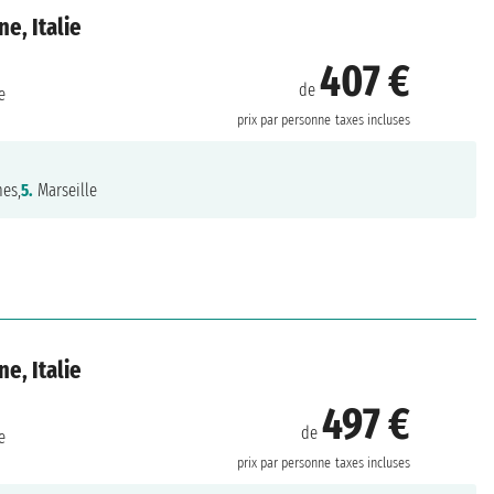
e, Italie
407 €
de
e
prix par personne
taxes incluses
es,
5.
Marseille
e, Italie
497 €
de
e
prix par personne
taxes incluses