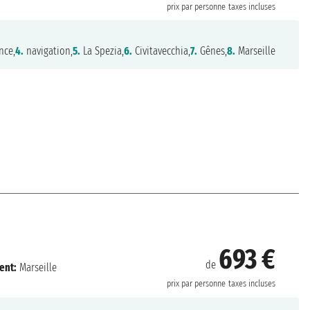
prix par personne
taxes incluses
nce,
4.
navigation,
5.
La Spezia,
6.
Civitavecchia,
7.
Gênes,
8.
Marseille
693 €
de
ent:
Marseille
prix par personne
taxes incluses