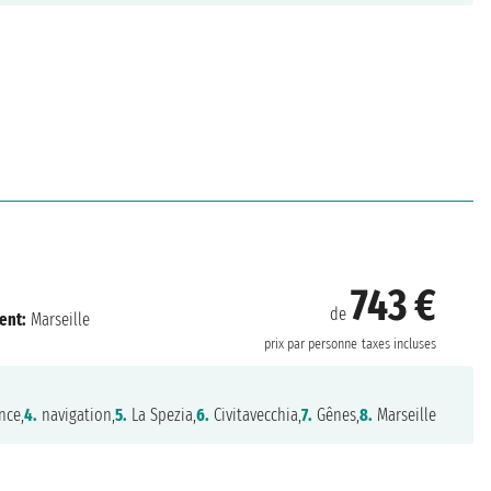
743 €
de
ent:
Marseille
prix par personne
taxes incluses
nce,
4.
navigation,
5.
La Spezia,
6.
Civitavecchia,
7.
Gênes,
8.
Marseille