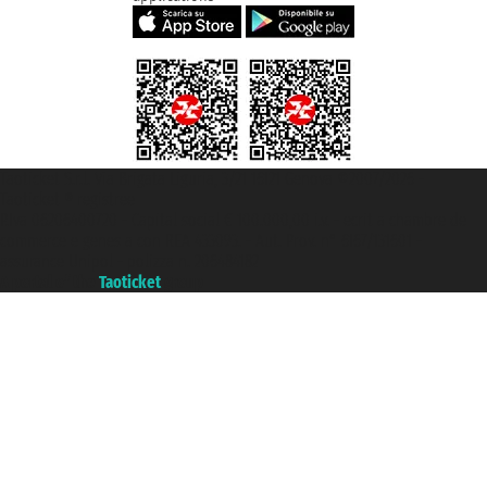
Taoticket S.r.l. Via Brigata Liguria, 3/21 16121 Genova ©2007/2026 -
Taoticket ® registree
P.Iva 06206400720 - Capital social € 100.000,00 i.v. - ecrit a chambre de
commerce e genes a con REA 433093. - Aut. Prov. n° 6167/131601 -
assurance Unipol - polizza n. 206484182
A portal of the
Taoticket
group