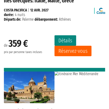
Îles Grecques: Italie, Malte, Grèce
COSTA PACIFICA
|
12 AVR. 2027
durée:
4 nuits
Départs de:
Palerme
débarquement:
Athènes
Détails
359 €
de
Réservez-vous
prix par personne
taxes incluses