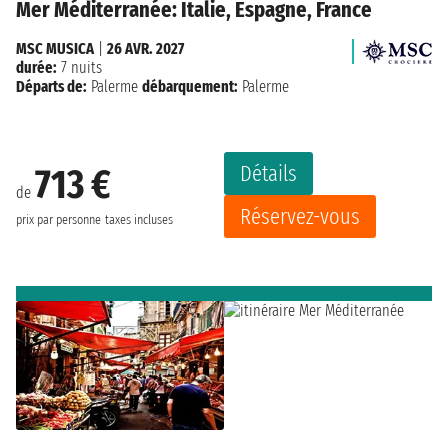
Mer Méditerranée: Italie, Espagne, France
MSC MUSICA
|
26 AVR. 2027
durée:
7 nuits
Départs de:
Palerme
débarquement:
Palerme
Détails
713 €
de
Réservez-vous
prix par personne
taxes incluses