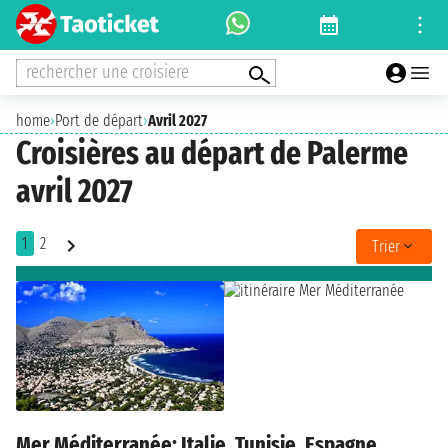
rechercher une croisiere
home
›
Port de départ
›
Avril 2027
Croisières au départ de Palerme
avril 2027
1
2
Trier
Mer Méditerranée: Italie, Tunisie, Espagne