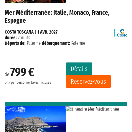
Mer Méditerranée: Italie, Monaco, France,
Espagne
COSTA TOSCANA
|
1 AVR. 2027
durée:
7 nuits
Départs de:
Palerme
débarquement:
Palerme
Détails
799 €
de
Réservez-vous
prix par personne
taxes incluses