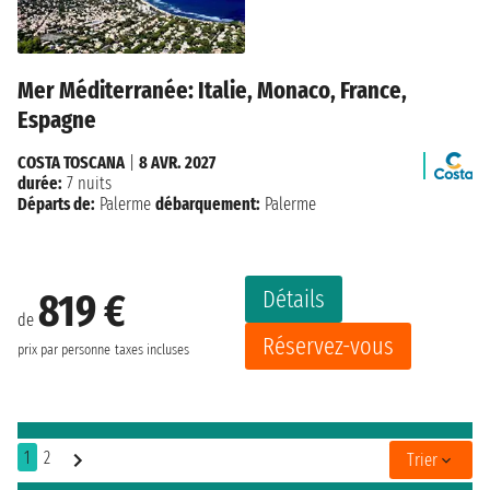
Mer Méditerranée: Italie, Monaco, France,
Espagne
COSTA TOSCANA
|
8 AVR. 2027
durée:
7 nuits
Départs de:
Palerme
débarquement:
Palerme
Détails
819 €
de
Réservez-vous
prix par personne
taxes incluses
1
2
Trier