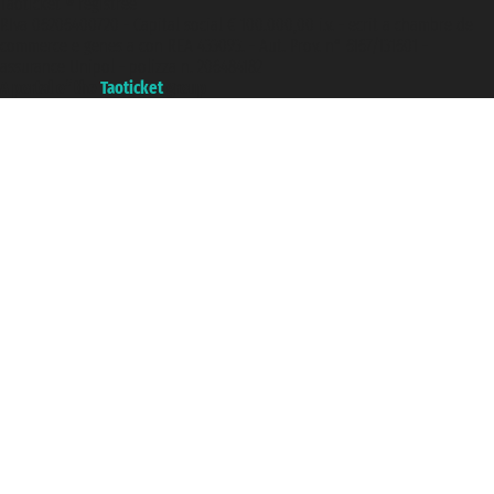
Taoticket ® registree
P.Iva 06206400720 - Capital social € 100.000,00 i.v. - ecrit a chambre de
commerce e genes a con REA 433093. - Aut. Prov. n° 6167/131601 -
assurance Unipol - polizza n. 206484182
A portal of the
Taoticket
group