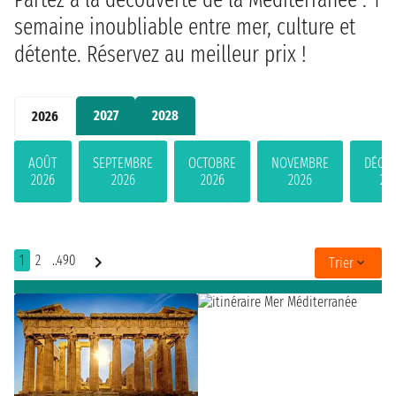
semaine inoubliable entre mer, culture et
détente. Réservez au meilleur prix !
2027
2028
2026
AOÛT
SEPTEMBRE
OCTOBRE
NOVEMBRE
DÉCE
2026
2026
2026
2026
20
1
2
..490
Trier