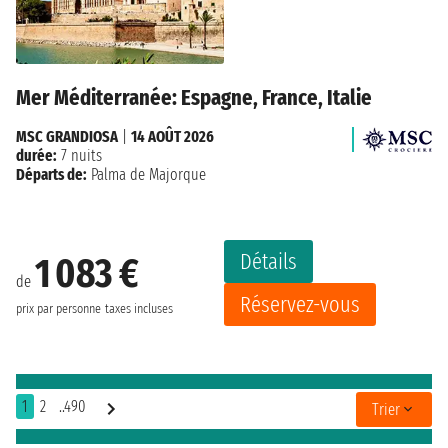
Mer Méditerranée: Espagne, France, Italie
MSC GRANDIOSA
|
14 AOÛT 2026
durée:
7 nuits
Départs de:
Palma de Majorque
Détails
1 083 €
de
Réservez-vous
prix par personne
taxes incluses
1
2
..490
Trier