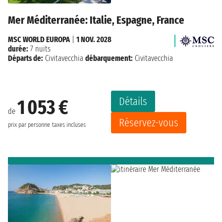
Mer Méditerranée: Italie, Espagne, France
MSC WORLD EUROPA
|
1 NOV. 2028
durée:
7 nuits
Départs de:
Civitavecchia
débarquement:
Civitavecchia
Détails
1 053 €
de
Réservez-vous
prix par personne
taxes incluses