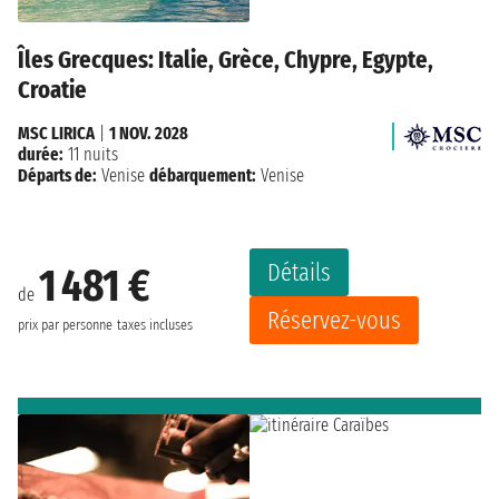
Îles Grecques: Italie, Grèce, Chypre, Egypte,
Croatie
MSC LIRICA
|
1 NOV. 2028
durée:
11 nuits
Départs de:
Venise
débarquement:
Venise
Détails
1 481 €
de
Réservez-vous
prix par personne
taxes incluses