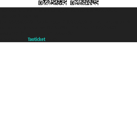
Taoticket S.r.l. Via Brigata Liguria, 3/21 16121 Genova ©2007/2026 -
Taoticket ® registree
P.Iva 06206400720 - Capital social € 100.000,00 i.v. - ecrit a chambre de
commerce e genes a con REA 433093. - Aut. Prov. n° 6167/131601 -
assurance Unipol - polizza n. 206484182
A portal of the
Taoticket
group