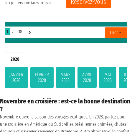
Réservez-vous
prix par personne
taxes incluses
1
2
..18
Trier
2028
JANVIER
FÉVRIER
MARS
AVRIL
MAI
JUIN
2028
2028
2028
2028
2028
2028
Novembre en croisière : est-ce la bonne destination
?
Novembre ouvre la saison des voyages exotiques. En 2028, partez pour
une croisière en Amérique du Sud : villes brésiliennes animées, chutes
d’Iguazú et paysages sauvages de Patagonie. Autre alternative, le confort