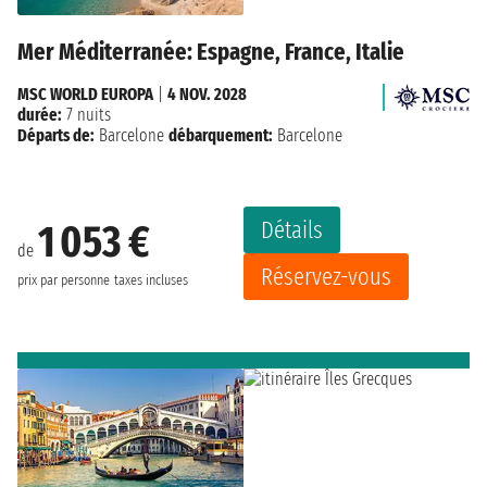
Mer Méditerranée: Espagne, France, Italie
MSC WORLD EUROPA
|
4 NOV. 2028
durée:
7 nuits
Départs de:
Barcelone
débarquement:
Barcelone
Détails
1 053 €
de
Réservez-vous
prix par personne
taxes incluses