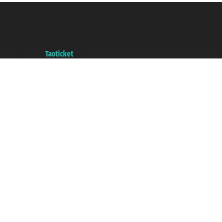
Taoticket S.r.l. Via Brigata Liguria, 3/21 16121 Genova ©2007/2026 -
Taoticket ® registree
P.Iva 06206400720 - Capital social € 100.000,00 i.v. - ecrit a chambre de
commerce e genes a con REA 433093. - Aut. Prov. n° 6167/131601 -
assurance Unipol - polizza n. 206484182
A portal of the
Taoticket
group