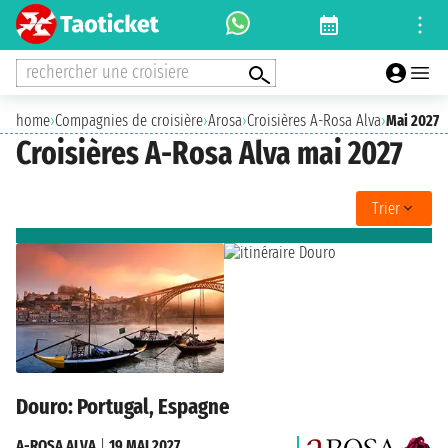
rechercher une croisiere
home
›
Compagnies de croisière
›
Arosa
›
Croisières A-Rosa Alva
›
Mai 2027
Croisières A-Rosa Alva mai 2027
Trier
Douro: Portugal, Espagne
A-ROSA ALVA
|
19 MAI 2027