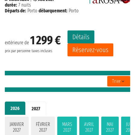
durée:
7 nuits
Départs de:
Porto
débarquement:
Porto
Détails
1 299 €
extérieure de
Réservez-vous
prix par personne
taxes incluses
Trier
2026
2027
JANVIER
FÉVRIER
MARS
AVRIL
MAI
JUIN
2027
2027
2027
2027
2027
2027