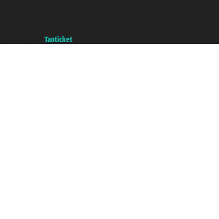
Taoticket ® registree
P.Iva 06206400720 - Capital social € 100.000,00 i.v. - ecrit a chambre de
commerce e genes a con REA 433093. - Aut. Prov. n° 6167/131601 -
assurance Unipol - polizza n. 206484182
A portal of the
Taoticket
group