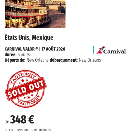
États Unis, Mexique
CARNIVAL VALOR ®
|
17 AOÛT 2026
durée:
5 nuits
Départs de:
New Orleans
débarquement:
New Orleans
348 €
de
prix par personne
taxes incluses