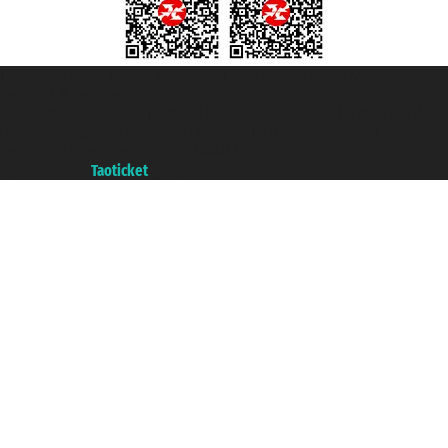
Taoticket S.r.l. Via Brigata Liguria, 3/21 16121 Genova ©2007/2026 -
Taoticket ® registree
P.Iva 06206400720 - Capital social € 100.000,00 i.v. - ecrit a chambre de
commerce e genes a con REA 433093. - Aut. Prov. n° 6167/131601 -
assurance Unipol - polizza n. 206484182
A portal of the
Taoticket
group