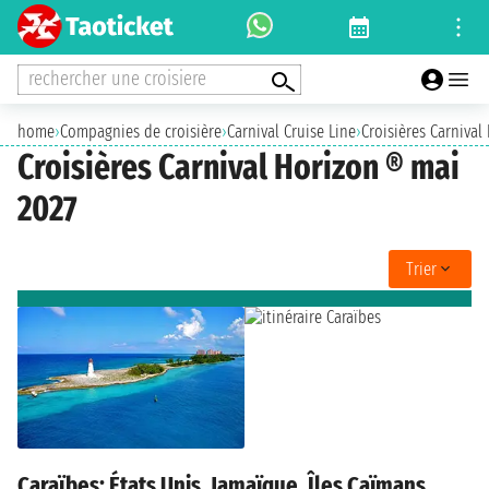
rechercher une croisiere
home
›
Compagnies de croisière
›
Carnival Cruise Line
›
Croisières Carnival
Croisières Carnival Horizon ® mai
2027
Trier
Caraïbes: États Unis, Jamaïque, Îles Caïmans,