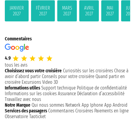
JANVIER
FÉVRIER
MARS
AVRIL
MAI
JUIN
2027
2027
2027
2027
2027
2027
Commentaires
4.9
tous les avis
Choisissez vous votre croisière
Curiosités sur les croisières
Chose à
avoir d’abord partir
Conseils pour votre croisière
Quand partir en
croisière
Excursions
Video 3D
Informations utiles
Support technique
Politique de confidentialité
Informations sur les cookies
Assurance
Déclaration d’accessibilité
Travaillez avec nous
Notre Marque
Qui nous sommes
Network
App Iphone
App Android
Services des passagers
Commentaires Croisières
Paiements en ligne
Observatoire Taoticket