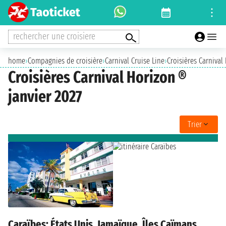
rechercher une croisiere
home
›
Compagnies de croisière
›
Carnival Cruise Line
›
Croisières Carnival
Croisières Carnival Horizon ®
janvier 2027
Trier
Caraïbes: États Unis, Jamaïque, Îles Caïmans