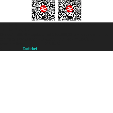
Taoticket S.r.l. Via Brigata Liguria, 3/21 16121 Genova ©2007/2026 -
Taoticket ® registree
P.Iva 06206400720 - Capital social € 100.000,00 i.v. - ecrit a chambre de
commerce e genes a con REA 433093. - Aut. Prov. n° 6167/131601 -
assurance Unipol - polizza n. 206484182
A portal of the
Taoticket
group