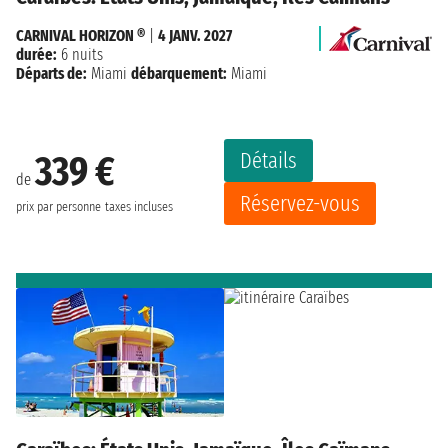
CARNIVAL HORIZON ®
|
4 JANV. 2027
durée:
6 nuits
Départs de:
Miami
débarquement:
Miami
Détails
339 €
de
Réservez-vous
prix par personne
taxes incluses