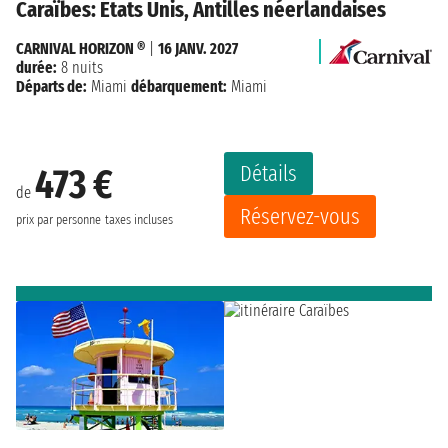
Caraïbes: États Unis, Antilles néerlandaises
CARNIVAL HORIZON ®
|
16 JANV. 2027
durée:
8 nuits
Départs de:
Miami
débarquement:
Miami
Détails
473 €
de
Réservez-vous
prix par personne
taxes incluses