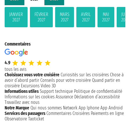
JANVIER
FÉVRIER
MARS
AVRIL
MAI
JUIN
2027
2027
2027
2027
2027
2027
Commentaires
4.9
tous les avis
Choisissez vous votre croisière
Curiosités sur les croisières
Chose à
avoir d’abord partir
Conseils pour votre croisière
Quand partir en
croisière
Excursions
Video 3D
Informations utiles
Support technique
Politique de confidentialité
Informations sur les cookies
Assurance
Déclaration d’accessibilité
Travaillez avec nous
Notre Marque
Qui nous sommes
Network
App Iphone
App Android
Services des passagers
Commentaires Croisières
Paiements en ligne
Observatoire Taoticket