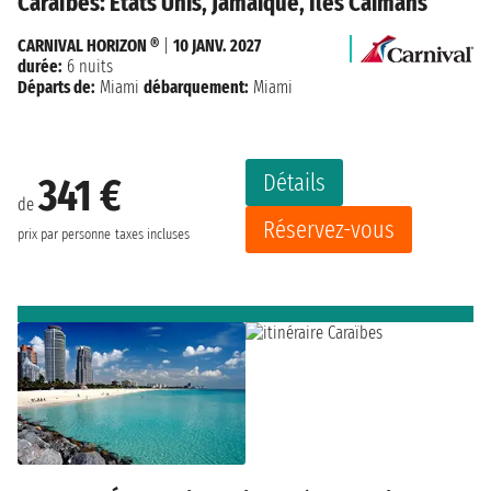
Caraïbes: États Unis, Jamaïque, Îles Caïmans
CARNIVAL HORIZON ®
|
10 JANV. 2027
durée:
6 nuits
Départs de:
Miami
débarquement:
Miami
Détails
341 €
de
Réservez-vous
prix par personne
taxes incluses