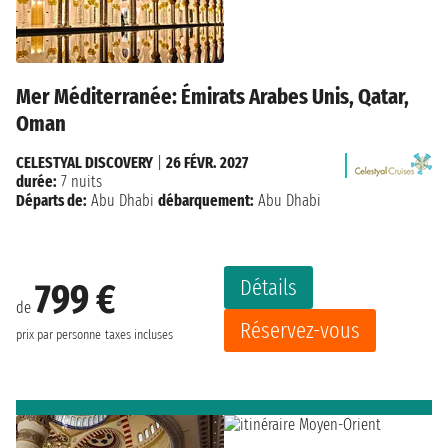
Mer Méditerranée: Émirats Arabes Unis, Qatar,
Oman
CELESTYAL DISCOVERY
|
26 FÉVR. 2027
durée:
7 nuits
Départs de:
Abu Dhabi
débarquement:
Abu Dhabi
Détails
799 €
de
Réservez-vous
prix par personne
taxes incluses