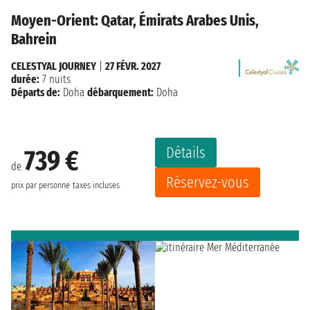
Moyen-Orient: Qatar, Émirats Arabes Unis,
Bahrein
CELESTYAL JOURNEY
|
27 FÉVR. 2027
durée:
7 nuits
Départs de:
Doha
débarquement:
Doha
Détails
739 €
de
Réservez-vous
prix par personne
taxes incluses