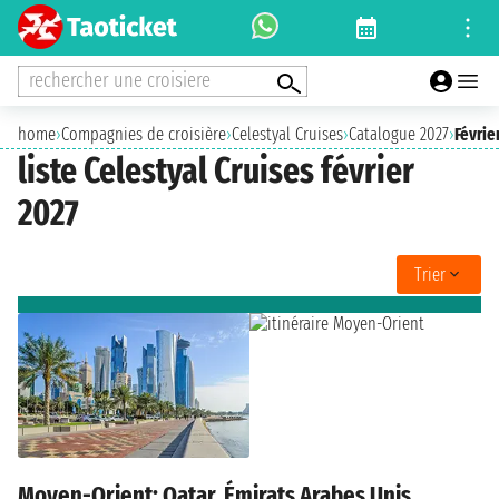
rechercher une croisiere
home
›
Compagnies de croisière
›
Celestyal Cruises
›
Catalogue 2027
›
Févrie
liste Celestyal Cruises février
2027
Trier
Moyen-Orient: Qatar, Émirats Arabes Unis,