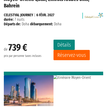
Bahrein
CELESTYAL JOURNEY
|
6 FÉVR. 2027
durée:
7 nuits
Départs de:
Doha
débarquement:
Doha
Détails
739 €
de
Réservez-vous
prix par personne
taxes incluses