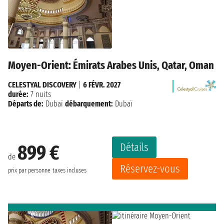
Moyen-Orient: Émirats Arabes Unis, Qatar, Oman
CELESTYAL DISCOVERY
|
6 FÉVR. 2027
durée:
7 nuits
Départs de:
Dubaï
débarquement:
Dubaï
Détails
899 €
de
Réservez-vous
prix par personne
taxes incluses