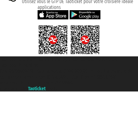
Utilisez vous le GTP DE Taoticket pour votre croisière idéale
applications
Taoticket S.r.l. Via Brigata Liguria, 3/21 16121 Genova ©2007/2026 -
Taoticket ® registree
P.Iva 06206400720 - Capital social € 100.000,00 i.v. - ecrit a chambre de
commerce e genes a con REA 433093. - Aut. Prov. n° 6167/131601 -
assurance Unipol - polizza n. 206484182
A portal of the
Taoticket
group