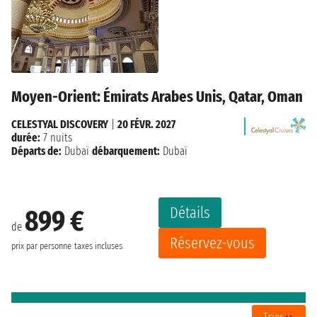
Moyen-Orient: Émirats Arabes Unis, Qatar, Oman
CELESTYAL DISCOVERY
|
20 FÉVR. 2027
durée:
7 nuits
Départs de:
Dubaï
débarquement:
Dubaï
Détails
899 €
de
Réservez-vous
prix par personne
taxes incluses