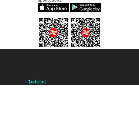
Taoticket S.r.l. Via Brigata Liguria, 3/21 16121 Genova ©2007/2026 -
Taoticket ® registree
P.Iva 06206400720 - Capital social € 100.000,00 i.v. - ecrit a chambre de
commerce e genes a con REA 433093. - Aut. Prov. n° 6167/131601 -
assurance Unipol - polizza n. 206484182
A portal of the
Taoticket
group