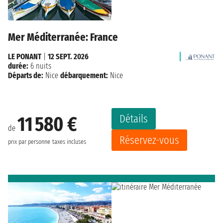
Mer Méditerranée: France
LE PONANT
|
12 SEPT. 2026
durée:
6 nuits
Départs de:
Nice
débarquement:
Nice
Détails
11 580 €
de
Réservez-vous
prix par personne
taxes incluses