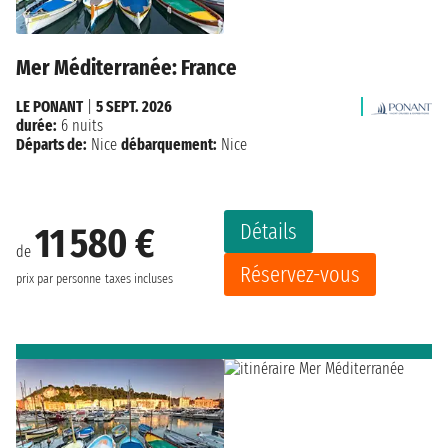
Mer Méditerranée: France
LE PONANT
|
5 SEPT. 2026
durée:
6 nuits
Départs de:
Nice
débarquement:
Nice
Détails
11 580 €
de
Réservez-vous
prix par personne
taxes incluses