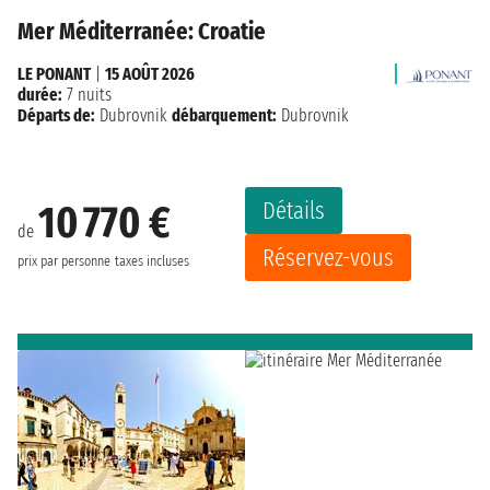
Mer Méditerranée: Croatie
LE PONANT
|
15 AOÛT 2026
durée:
7 nuits
Départs de:
Dubrovnik
débarquement:
Dubrovnik
Détails
10 770 €
de
Réservez-vous
prix par personne
taxes incluses