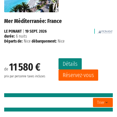
Mer Méditerranée: France
LE PONANT
|
19 SEPT. 2026
durée:
6 nuits
Départs de:
Nice
débarquement:
Nice
Détails
11 580 €
de
Réservez-vous
prix par personne
taxes incluses
Trier