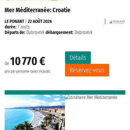
Mer Méditerranée: Croatie
LE PONANT
|
22 AOÛT 2026
durée:
7 nuits
Départs de:
Dubrovnik
débarquement:
Dubrovnik
Détails
10 770 €
de
Réservez-vous
prix par personne
taxes incluses