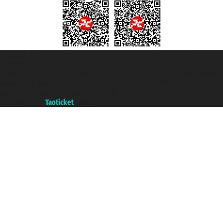
Taoticket S.r.l. Via Brigata Liguria, 3/21 16121 Genova ©2007/2026 -
Taoticket ® registree
P.Iva 06206400720 - Capital social € 100.000,00 i.v. - ecrit a chambre de
commerce e genes a con REA 433093. - Aut. Prov. n° 6167/131601 -
assurance Unipol - polizza n. 206484182
A portal of the
Taoticket
group