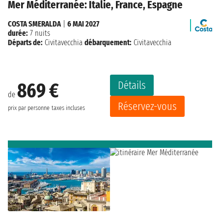
Mer Méditerranée: Italie, France, Espagne
COSTA SMERALDA
|
6 MAI 2027
durée:
7 nuits
Départs de:
Civitavecchia
débarquement:
Civitavecchia
Détails
869 €
de
Réservez-vous
prix par personne
taxes incluses