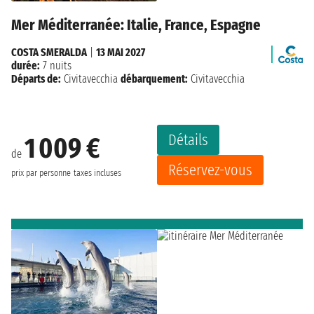
Mer Méditerranée: Italie, France, Espagne
COSTA SMERALDA
|
13 MAI 2027
durée:
7 nuits
Départs de:
Civitavecchia
débarquement:
Civitavecchia
Détails
1 009 €
de
Réservez-vous
prix par personne
taxes incluses