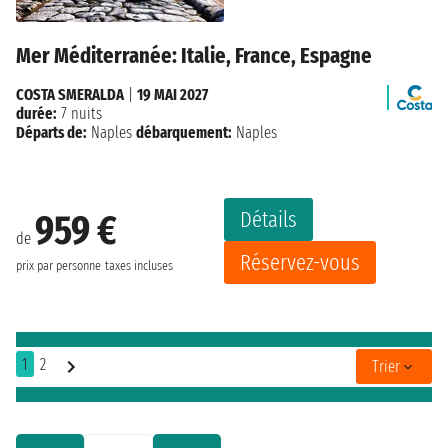
Mer Méditerranée: Italie, France, Espagne
COSTA SMERALDA
|
19 MAI 2027
durée:
7 nuits
Départs de:
Naples
débarquement:
Naples
Détails
959 €
de
Réservez-vous
prix par personne
taxes incluses
1
2
Trier