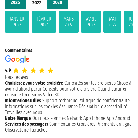
2026
2028
2027
JANVIER
FÉVRIER
MARS
AVRIL
MAI
JUIN
2027
2027
2027
2027
2027
2027
Commentaires
4.9
tous les avis
Choisissez vous votre croisière
Curiosités sur les croisières
Chose à
avoir d’abord partir
Conseils pour votre croisière
Quand partir en
croisière
Excursions
Video 3D
Informations utiles
Support technique
Politique de confidentialité
Informations sur les cookies
Assurance
Déclaration d’accessibilité
Travaillez avec nous
Notre Marque
Qui nous sommes
Network
App Iphone
App Android
Services des passagers
Commentaires Croisières
Paiements en ligne
Observatoire Taoticket