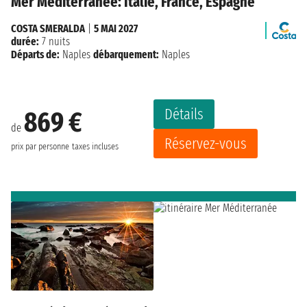
Mer Méditerranée: Italie, France, Espagne
COSTA SMERALDA
|
5 MAI 2027
durée:
7 nuits
Départs de:
Naples
débarquement:
Naples
Détails
869 €
de
Réservez-vous
prix par personne
taxes incluses