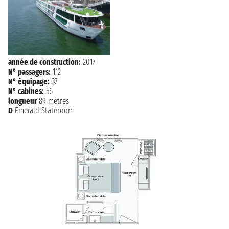
PESO DA
mercredi 30 septembre 2026
n.d. - n.d.
RÉGUA
PESO DA
jeudi 1 octobre 2026
n.d. - n.d.
RÉGUA
année de construction:
2017
N° passagers:
112
vendredi 2 octobre 2026
PORTO
N° équipage:
37
n.d. - n.d.
N° cabines:
56
longueur
89 mètres
samedi 3 octobre 2026
LEIXOES
D
Emerald Stateroom
n.d. - n.d.
dimanche 4 octobre 2026
LISBONNE
n.d. - n.d.
lundi 5 octobre 2026
LISBONNE
n.d. - n.d.
mardi 6 octobre 2026
LISBONNE
n.d.