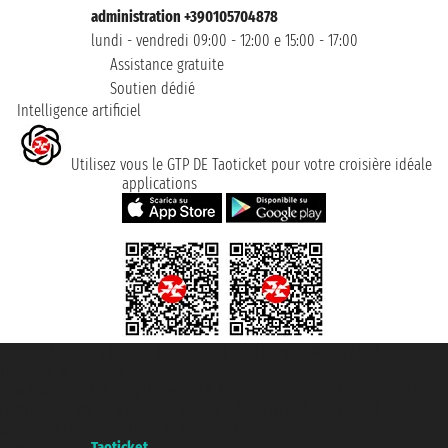
administration +390105704878
lundi - vendredi 09:00 - 12:00 e 15:00 - 17:00
Assistance gratuite
Soutien dédié
Intelligence artificiel
Utilisez vous le GTP DE Taoticket pour votre croisière idéale
applications
Taoticket S.r.l. Via Brigata Liguria, 3/21 16121 Genova ©2007/2026 -
Taoticket ® registree
P.Iva 06206400720 - Capital social € 100.000,00 i.v. - ecrit a chambre de
commerce e genes a con REA 433093. - Aut. Prov. n° 6167/131601 -
assurance Unipol - polizza n. 206484182
A portal of the
Taoticket
group