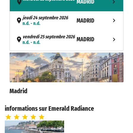
MADRID
- n.d.
jeudi 24 septembre 2026
MADRID
n.d. - n.d.
vendredi 25 septembre 2026
MADRID
n.d. - n.d.
samedi 26 septembre 2026
MADRID
n.d. - n.d.
dimanche 27 septembre 2026
PINHÃO
n.d. - n.d.
Madrid
lundi 28 septembre 2026
PINHÃO
n.d. - n.d.
informations sur Emerald Radiance
VEGA DE
mardi 29 septembre 2026
n.d. - n.d.
TERRÓN