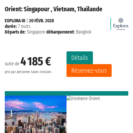
Orient: Singapour , Vietnam, Thaïlande
EXPLORA III
|
20 FÉVR. 2028
durée:
7 nuits
Départs de:
Singapore
débarquement:
Bangkok
Détails
4 185 €
suite de
Réservez-vous
prix par personne
taxes incluses