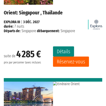
Orient: Singapour , Thaïlande
EXPLORA III
|
3 DÉC. 2027
durée:
7 nuits
Départs de:
Singapore
débarquement:
Singapore
Détails
4 285 €
suite de
Réservez-vous
prix par personne
taxes incluses