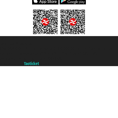
Taoticket S.r.l. Via Brigata Liguria, 3/21 16121 Genova ©2007/2026 -
Taoticket ® registree
P.Iva 06206400720 - Capital social € 100.000,00 i.v. - ecrit a chambre de
commerce e genes a con REA 433093. - Aut. Prov. n° 6167/131601 -
assurance Unipol - polizza n. 206484182
A portal of the
Taoticket
group