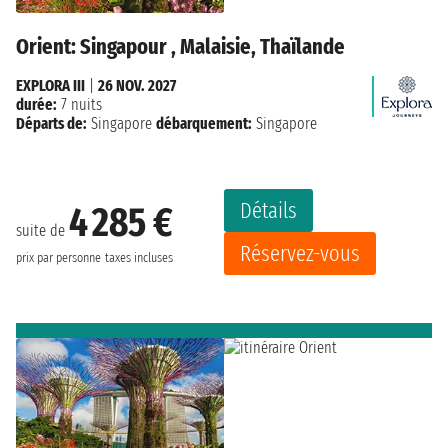
Orient: Singapour , Malaisie, Thaïlande
EXPLORA III
|
26 NOV. 2027
durée:
7 nuits
Départs de:
Singapore
débarquement:
Singapore
Détails
4 285 €
suite de
Réservez-vous
prix par personne
taxes incluses