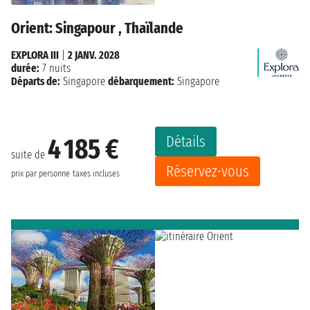
Orient: Singapour , Thaïlande
EXPLORA III
|
2 JANV. 2028
durée:
7 nuits
Départs de:
Singapore
débarquement:
Singapore
Détails
4 185 €
suite de
Réservez-vous
prix par personne
taxes incluses