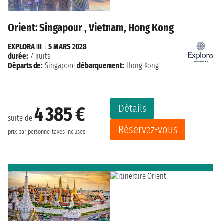
Orient: Singapour , Vietnam, Hong Kong
EXPLORA III
|
5 MARS 2028
durée:
7 nuits
Départs de:
Singapore
débarquement:
Hong Kong
Détails
4 385 €
suite de
Réservez-vous
prix par personne
taxes incluses