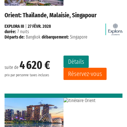
Orient: Thaïlande, Malaisie, Singapour
EXPLORA III
|
27 FÉVR. 2028
durée:
7 nuits
Départs de:
Bangkok
débarquement:
Singapore
Détails
4 620 €
suite de
Réservez-vous
prix par personne
taxes incluses