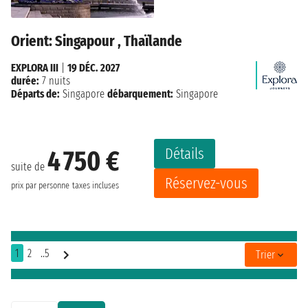
Orient: Singapour , Thaïlande
EXPLORA III
|
19 DÉC. 2027
durée:
7 nuits
Départs de:
Singapore
débarquement:
Singapore
Détails
4 750 €
suite de
Réservez-vous
prix par personne
taxes incluses
1
2
..5
Trier