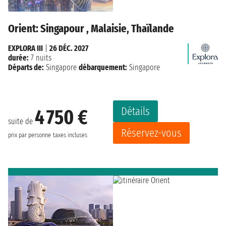
Orient: Singapour , Malaisie, Thaïlande
EXPLORA III
|
26 DÉC. 2027
durée:
7 nuits
Départs de:
Singapore
débarquement:
Singapore
Détails
4 750 €
suite de
Réservez-vous
prix par personne
taxes incluses