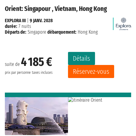
Orient: Singapour , Vietnam, Hong Kong
EXPLORA III
|
9 JANV. 2028
durée:
7 nuits
Départs de:
Singapore
débarquement:
Hong Kong
Détails
4 185 €
suite de
Réservez-vous
prix par personne
taxes incluses