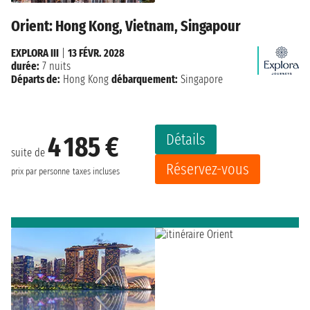
Orient: Hong Kong, Vietnam, Singapour
EXPLORA III
|
13 FÉVR. 2028
durée:
7 nuits
Départs de:
Hong Kong
débarquement:
Singapore
Détails
4 185 €
suite de
Réservez-vous
prix par personne
taxes incluses