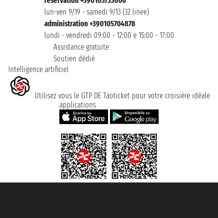
reservation +390105733006
lun-ven 9/19 - samedi 9/13 (32 linee)
administration +390105704878
lundi - vendredi 09:00 - 12:00 e 15:00 - 17:00
Assistance gratuite
Soutien dédié
Intelligence artificiel
Utilisez vous le GTP DE Taoticket pour votre croisière idéale
applications
Taoticket S.r.l. Via Brigata Liguria, 3/21 16121 Genova ©2007/2026 -
Taoticket ® registree
P.Iva 06206400720 - Capital social € 100.000,00 i.v. - ecrit a chambre de
commerce e genes a con REA 433093. - Aut. Prov. n° 6167/131601 -