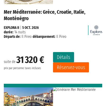
Mer Méditerranée: Grèce, Croatie, Italie,
Monténégro
EXPLORA II
|
5 OCT. 2026
durée:
14 nuits
Départs de:
Il Pireo
débarquement:
Il Pireo
Détails
31 320 €
suite de
Réservez-vous
prix par personne
taxes incluses