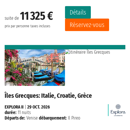
Détails
11 325 €
suite de
Réservez-vous
prix par personne
taxes incluses
Îles Grecques: Italie, Croatie, Grèce
EXPLORA II
|
29 OCT. 2026
durée:
11 nuits
Départs de:
Venise
débarquement:
Il Pireo