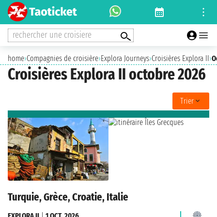
rechercher une croisiere
home
›
Compagnies de croisière
›
Explora Journeys
›
Croisières Explora II
›
O
Croisières Explora II octobre 2026
Trier
Turquie, Grèce, Croatie, Italie
EXPLORA II
|
1 OCT. 2026