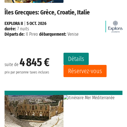
Îles Grecques: Grèce, Croatie, Italie
EXPLORA II
|
5 OCT. 2026
durée:
7 nuits
Départs de:
Il Pireo
débarquement:
Venise
Détails
4 845 €
suite de
Réservez-vous
prix par personne
taxes incluses