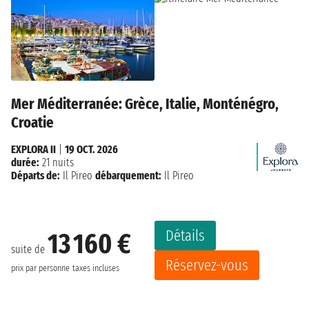
Mer Méditerranée: Grèce, Italie, Monténégro,
Croatie
EXPLORA II
|
19 OCT. 2026
durée:
21 nuits
Départs de:
Il Pireo
débarquement:
Il Pireo
Détails
13 160 €
suite de
Réservez-vous
prix par personne
taxes incluses