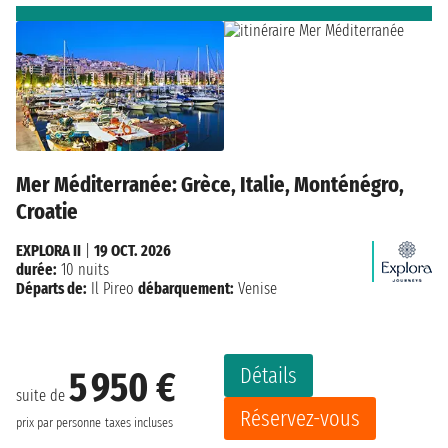
Mer Méditerranée: Grèce, Italie, Monténégro,
Croatie
EXPLORA II
|
19 OCT. 2026
durée:
10 nuits
Départs de:
Il Pireo
débarquement:
Venise
Détails
5 950 €
suite de
Réservez-vous
prix par personne
taxes incluses