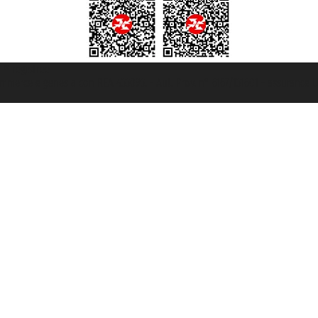
t ® registree
ommerce e genes a con REA 433093. - Aut. Prov. n° 6167/131601 - assurance U