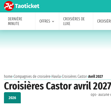
DERNIÈRE
CROISIÈRES DE
OFFRES
CROISIÈR
MINUTE
LUXE
home
›
Compagnies de croisière
›
Havila
›
Croisières Castor
›
Avril 2027
Croisières Castor avril 202
ops- aucune c
2026