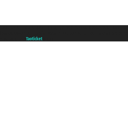
Taoticket S.r.l. Via Brigata Liguria, 3/21 16121 Genova ©2007/2026 - Taoticke
P.Iva 06206400720 - Capital social € 100.000,00 i.v. - ecrit a chambre de c
A portal of the
Taoticket
group