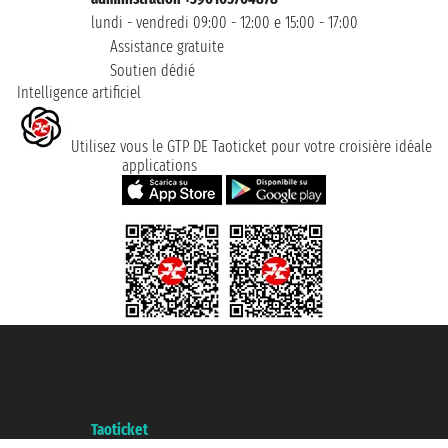
lundi - vendredi 09:00 - 12:00 e 15:00 - 17:00
Assistance gratuite
Soutien dédié
Intelligence artificiel
Utilisez vous le GTP DE Taoticket pour votre croisière idéale
applications
Taoticket S.r.l. Via Brigata Liguria, 3/21 16121 Genova ©2007/2026 -
Taoticket ® registree
P.Iva 06206400720 - Capital social € 100.000,00 i.v. - ecrit a chambre de
commerce e genes a con REA 433093. - Aut. Prov. n° 6167/131601 -
assurance Unipol - polizza n. 206484182
A portal of the
Taoticket
group