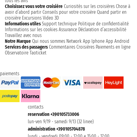
tous les avis
Choisissez vous votre croisière
Curiosités sur les croisières
Chose à
avoir d’abord partir
Conseils pour votre croisière
Quand partir en
croisière
Excursions
Video 3D
Informations utiles
Support technique
Politique de confidentialité
Informations sur les cookies
Assurance
Déclaration d’accessibilité
Travaillez avec nous
Notre Marque
Qui nous sommes
Network
App Iphone
App Android
Services des passagers
Commentaires Croisières
Paiements en ligne
Observatoire Taoticket
paiements
contacts
reservation +390105733006
lun-ven 9/19 - samedi 9/13 (32 linee)
administration +390105704878
lundi - vendredi 09:00 - 12:00 e 15:00 - 17:00