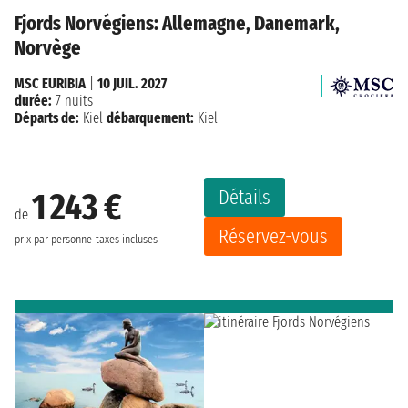
Fjords Norvégiens: Allemagne, Danemark,
Norvège
MSC EURIBIA
|
10 JUIL. 2027
durée:
7 nuits
Départs de:
Kiel
débarquement:
Kiel
Détails
1 243 €
de
Réservez-vous
prix par personne
taxes incluses