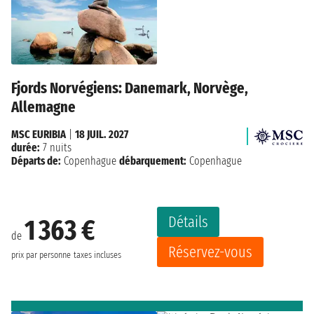
Fjords Norvégiens: Danemark, Norvège,
Allemagne
MSC EURIBIA
|
18 JUIL. 2027
durée:
7 nuits
Départs de:
Copenhague
débarquement:
Copenhague
Détails
1 363 €
de
Réservez-vous
prix par personne
taxes incluses