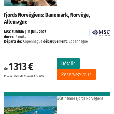
Fjords Norvégiens: Danemark, Norvège,
Allemagne
MSC EURIBIA
|
11 JUIL. 2027
durée:
7 nuits
Départs de:
Copenhague
débarquement:
Copenhague
Détails
1 313 €
de
Réservez-vous
prix par personne
taxes incluses