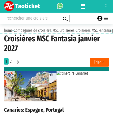
rechercher une croisiere
home
›
Compagnies de croisière
›
MSC Croisières
›
Croisières MSC Fantasia
›
Croisières MSC Fantasia janvier
2027
1
2
Trier
Canaries: Espagne, Portugal