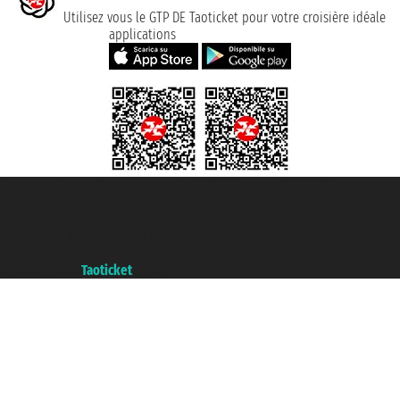
Utilisez vous le GTP DE Taoticket pour votre croisière idéale
applications
Taoticket S.r.l. Via Brigata Liguria, 3/21 16121 Genova ©2007/2026 -
Taoticket ® registree
P.Iva 06206400720 - Capital social € 100.000,00 i.v. - ecrit a chambre de
commerce e genes a con REA 433093. - Aut. Prov. n° 6167/131601 -
assurance Unipol - polizza n. 206484182
A portal of the
Taoticket
group