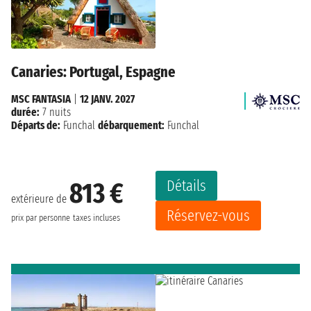
Canaries: Portugal, Espagne
MSC FANTASIA
|
12 JANV. 2027
durée:
7 nuits
Départs de:
Funchal
débarquement:
Funchal
Détails
813 €
extérieure de
Réservez-vous
prix par personne
taxes incluses