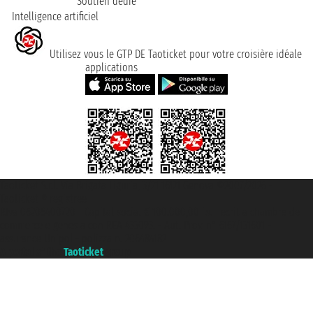
Soutien dédié
Intelligence artificiel
Utilisez vous le GTP DE Taoticket pour votre croisière idéale
applications
Taoticket S.r.l. Via Brigata Liguria, 3/21 16121 Genova ©2007/2026 -
Taoticket ® registree
P.Iva 06206400720 - Capital social € 100.000,00 i.v. - ecrit a chambre de
commerce e genes a con REA 433093. - Aut. Prov. n° 6167/131601 -
assurance Unipol - polizza n. 206484182
A portal of the
Taoticket
group