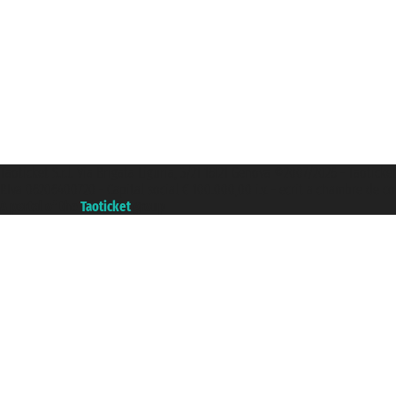
Taoticket S.r.l. Via Brigata Liguria, 3/21 16121 Genova ©2007/2026 - Taoticke
P.Iva 06206400720 - Capital social € 100.000,00 i.v. - ecrit a chambre de c
A portal of the
Taoticket
group