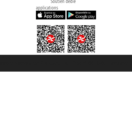
Soutien dédié
applications
t ® registree
ommerce e genes a con REA 433093. - Aut. Prov. n° 6167/131601 - assurance U