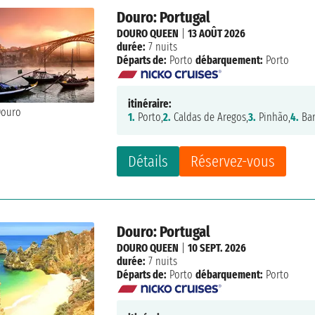
Douro: Portugal
DOURO QUEEN
|
13 AOÛT 2026
durée:
7 nuits
Départs de:
Porto
débarquement:
Porto
itinéraire:
1.
Porto,
2.
Caldas de Aregos,
3.
Pinhão,
4.
Bar
Détails
Réservez-vous
Douro: Portugal
DOURO QUEEN
|
10 SEPT. 2026
durée:
7 nuits
Départs de:
Porto
débarquement:
Porto