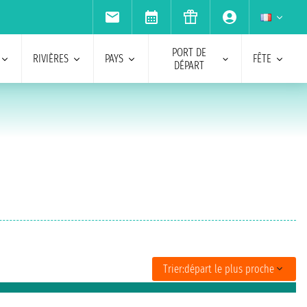
PORT DE
RIVIÈRES
PAYS
FÊTE
DÉPART
Trier:
départ le plus proche