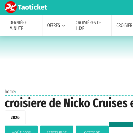
DERNIÈRE
CROISIÈRES DE
OFFRES
CROISIÈR
MINUTE
LUXE
home
›
croisiere de Nicko Cruises 
2026