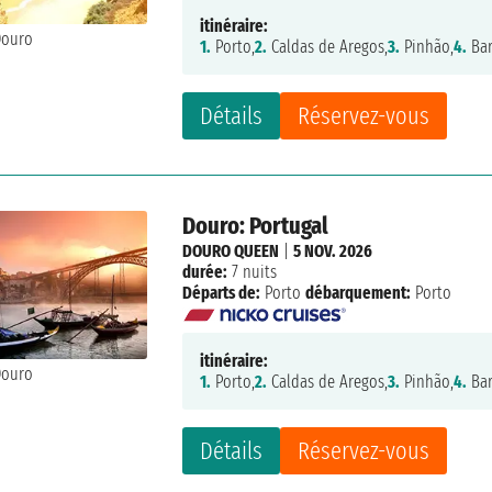
itinéraire:
1.
Porto,
2.
Caldas de Aregos,
3.
Pinhão,
4.
Bar
Détails
Réservez-vous
Douro: Portugal
DOURO QUEEN
|
5 NOV. 2026
durée:
7 nuits
Départs de:
Porto
débarquement:
Porto
itinéraire:
1.
Porto,
2.
Caldas de Aregos,
3.
Pinhão,
4.
Bar
Détails
Réservez-vous