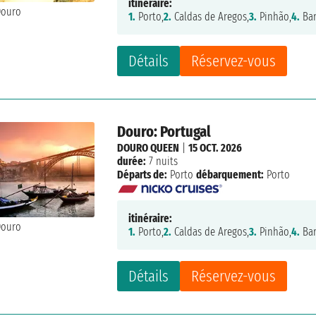
itinéraire:
1.
Porto,
2.
Caldas de Aregos,
3.
Pinhão,
4.
Bar
Détails
Réservez-vous
Douro: Portugal
DOURO QUEEN
|
15 OCT. 2026
durée:
7 nuits
Départs de:
Porto
débarquement:
Porto
itinéraire:
1.
Porto,
2.
Caldas de Aregos,
3.
Pinhão,
4.
Bar
Détails
Réservez-vous