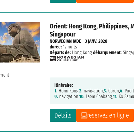
Orient: Hong Kong, Philippines, M
Singapour
NORWEGIAN JADE
|
3 JANV. 2028
durée:
12 nuits
Départs de:
Hong Kong
débarquement:
Singa
itinéraire:
1.
Hong Kong,
2.
navigation,
3.
Coron,
4.
Puert
9.
navigation,
10.
Laem Chabang,
11.
Ko Samu
Détails
reservez en ligne