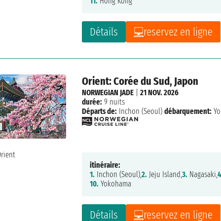
11.
Hong Kong
Détails
reservez en ligne
Orient: Corée du Sud, Japon
NORWEGIAN JADE
|
21 NOV. 2026
durée:
9 nuits
Départs de:
Inchon (Seoul)
débarquement:
Yo
itinéraire:
1.
Inchon (Seoul),
2.
Jeju Island,
3.
Nagasaki,
4
10.
Yokohama
Détails
reservez en ligne