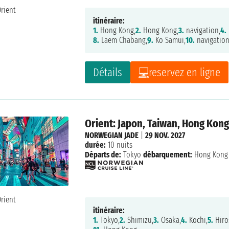
itinéraire:
1.
Hong Kong,
2.
Hong Kong,
3.
navigation,
4.
8.
Laem Chabang,
9.
Ko Samui,
10.
navigation
Détails
reservez en ligne
Orient: Japon, Taiwan, Hong Kon
NORWEGIAN JADE
|
29 NOV. 2027
durée:
10 nuits
Départs de:
Tokyo
débarquement:
Hong Kong
itinéraire:
1.
Tokyo,
2.
Shimizu,
3.
Osaka,
4.
Kochi,
5.
Hiro