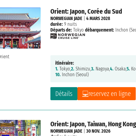
Orient: Japon, Corée du Sud
NORWEGIAN JADE
|
4 MARS 2028
durée:
9 nuits
Départs de:
Tokyo
débarquement:
Inchon (Se
itinéraire:
1.
Tokyo,
2.
Shimizu,
3.
Nagoya,
4.
Osaka,
5.
Ko
10.
Inchon (Seoul)
Détails
reservez en ligne
Orient: Japon, Taiwan, Hong Kon
NORWEGIAN JADE
|
30 NOV. 2026