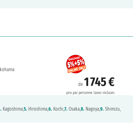
kohama
1 745 €
de
prix par personne
taxes incluses
.
Kagoshima,
5.
Hiroshima,
6.
Kochi,
7.
Osaka,
8.
Nagoya,
9.
Shimizu,