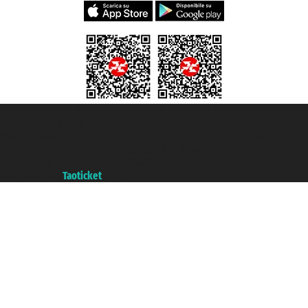
Taoticket S.r.l. Via Brigata Liguria, 3/21 16121 Genova ©2007/2026 -
Taoticket ® registree
P.Iva 06206400720 - Capital social € 100.000,00 i.v. - ecrit a chambre de
commerce e genes a con REA 433093. - Aut. Prov. n° 6167/131601 -
assurance Unipol - polizza n. 206484182
A portal of the
Taoticket
group