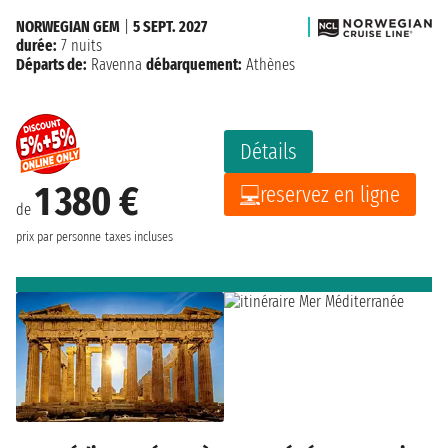
NORWEGIAN GEM
|
5 SEPT. 2027
durée:
7 nuits
Départs de:
Ravenna
débarquement:
Athènes
Détails
1 380 €
reservez en ligne
de
prix par personne
taxes incluses