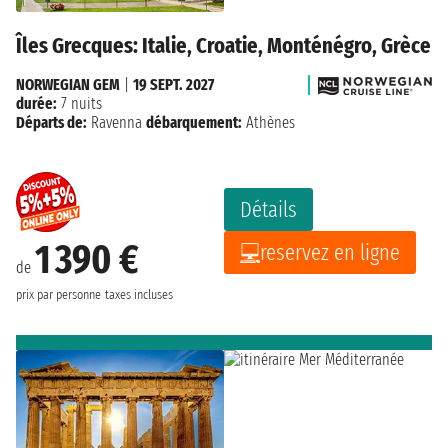
Îles Grecques: Italie, Croatie, Monténégro, Grèce
NORWEGIAN GEM
|
19 SEPT. 2027
durée:
7 nuits
Départs de:
Ravenna
débarquement:
Athènes
Détails
1 390 €
reservez en ligne
de
prix par personne
taxes incluses