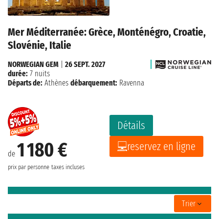
Mer Méditerranée: Grèce, Monténégro, Croatie,
Slovénie, Italie
NORWEGIAN GEM
|
26 SEPT. 2027
durée:
7 nuits
Départs de:
Athènes
débarquement:
Ravenna
Détails
1 180 €
reservez en ligne
de
prix par personne
taxes incluses
Trier