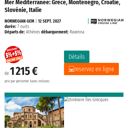
Mer Méditerranée: Grèce, Monténégro, Croatie,
Slovénie, Italie
NORWEGIAN GEM
|
12 SEPT. 2027
durée:
7 nuits
Départs de:
Athènes
débarquement:
Ravenna
Détails
1 215 €
reservez en ligne
de
prix par personne
taxes incluses