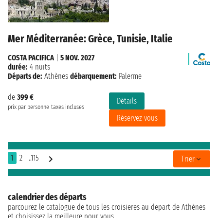
Mer Méditerranée: Grèce, Tunisie, Italie
COSTA PACIFICA
|
5 NOV. 2027
durée:
4 nuits
Départs de:
Athènes
débarquement:
Palerme
de
399 €
Détails
prix par personne
taxes incluses
Réservez-vous
1
2
..115
Trier
calendrier des départs
parcourez le catalogue de tous les croisieres au depart de Athènes
et choisissez la meilleure pour vous