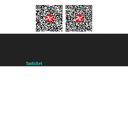
Taoticket S.r.l. Via Brigata Liguria, 3/21 16121 Genova ©2007/2026 -
Taoticket ® registree
P.Iva 06206400720 - Capital social € 100.000,00 i.v. - ecrit a chambre de
commerce e genes a con REA 433093. - Aut. Prov. n° 6167/131601 -
assurance Unipol - polizza n. 206484182
A portal of the
Taoticket
group