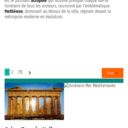
est le puissant
Acropole
qui domine presque chaque vue et
itinéraire de tous les visiteurs, couronné par l'emblématique
Parthénon
, dominant au-dessus de la ville, régnant devant la
métropole moderne en évolution.
1
2
..115
Trier