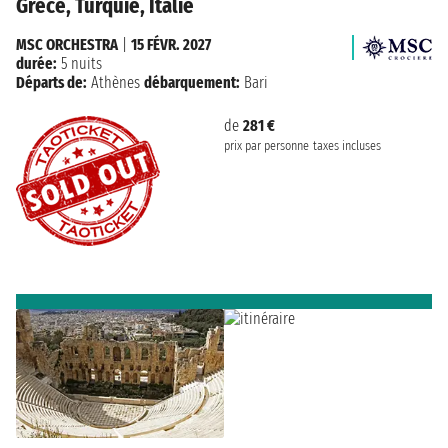
Grèce, Turquie, Italie
MSC ORCHESTRA
|
15 FÉVR. 2027
durée:
5 nuits
Départs de:
Athènes
débarquement:
Bari
de
281 €
prix par personne
taxes incluses