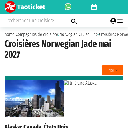
rechercher une croisiere
home
›
Compagnies de croisière
›
Norwegian Cruise Line
›
Croisières Norwe
Croisières Norwegian Jade mai
2027
Trier
Alaska: Canada, États Unis