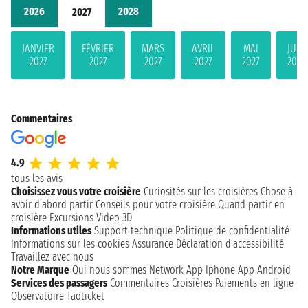
2026
2028
2027
JANVIER
FÉVRIER
MARS
AVRIL
MAI
JUIN
2027
2027
2027
2027
2027
2027
Commentaires
4.9
tous les avis
Choisissez vous votre croisière
Curiosités sur les croisières
Chose à
avoir d’abord partir
Conseils pour votre croisière
Quand partir en
croisière
Excursions
Video 3D
Informations utiles
Support technique
Politique de confidentialité
Informations sur les cookies
Assurance
Déclaration d’accessibilité
Travaillez avec nous
Notre Marque
Qui nous sommes
Network
App Iphone
App Android
Services des passagers
Commentaires Croisières
Paiements en ligne
Observatoire Taoticket