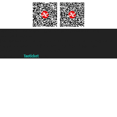
Taoticket S.r.l. Via Brigata Liguria, 3/21 16121 Genova ©2007/2026 -
Taoticket ® registree
P.Iva 06206400720 - Capital social € 100.000,00 i.v. - ecrit a chambre de
commerce e genes a con REA 433093. - Aut. Prov. n° 6167/131601 -
assurance Unipol - polizza n. 206484182
A portal of the
Taoticket
group