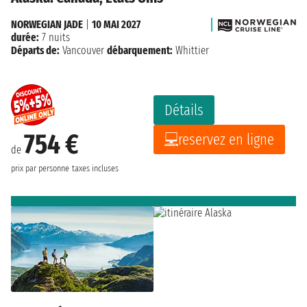
NORWEGIAN JADE
|
10 MAI 2027
durée:
7 nuits
Départs de:
Vancouver
débarquement:
Whittier
Détails
754 €
reservez en ligne
de
prix par personne
taxes incluses