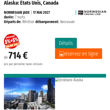
Alaska: États Unis, Canada
NORWEGIAN JADE
|
17 MAI 2027
durée:
7 nuits
Départs de:
Whittier
débarquement:
Vancouver
Détails
714 €
reservez en ligne
de
prix par personne
taxes incluses