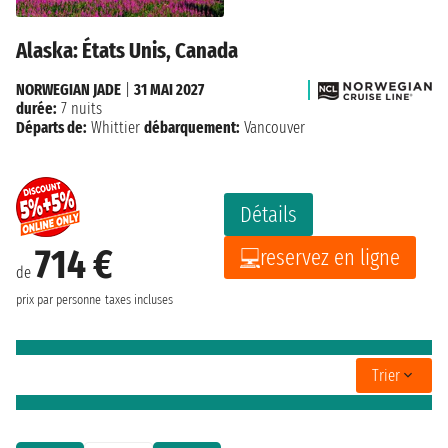
Alaska: États Unis, Canada
NORWEGIAN JADE
|
31 MAI 2027
durée:
7 nuits
Départs de:
Whittier
débarquement:
Vancouver
Détails
714 €
reservez en ligne
de
prix par personne
taxes incluses
Trier