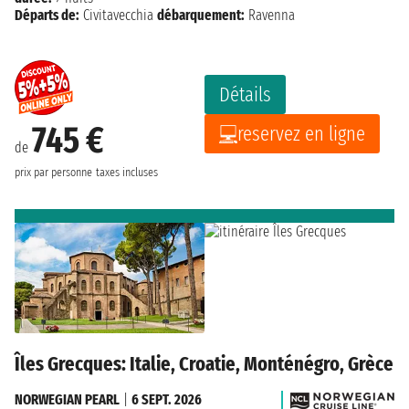
Départs de:
Civitavecchia
débarquement:
Ravenna
Détails
745 €
reservez en ligne
de
prix par personne
taxes incluses
Îles Grecques: Italie, Croatie, Monténégro, Grèce
NORWEGIAN PEARL
|
6 SEPT. 2026