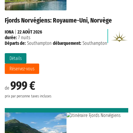
Fjords Norvégiens: Royaume-Uni, Norvège
IONA
|
22 AOÛT 2026
durée:
7 nuits
Départs de:
Southampton
débarquement:
Southampton
Détails
Réservez-vous
999 €
de
prix par personne
taxes incluses