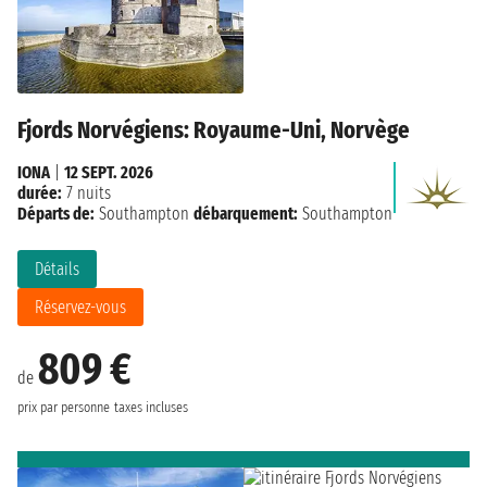
Fjords Norvégiens: Royaume-Uni, Norvège
IONA
|
12 SEPT. 2026
durée:
7 nuits
Départs de:
Southampton
débarquement:
Southampton
Détails
Réservez-vous
809 €
de
prix par personne
taxes incluses