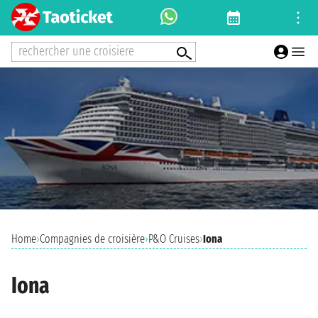
rechercher une croisiere
Home
›
Compagnies de croisière
›
P&O Cruises
›
Iona
Iona