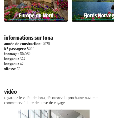
Europe du Nord
Fjords Norvégi
informations sur Iona
année de construction:
2020
N° passagers:
5200
tonnage:
184089
longueur
344
longueur
42
vitesse
17
vidéo
regardez le vidéo de Iona, découvrez la prochaine navire et
commencez à faire des reve de voyage