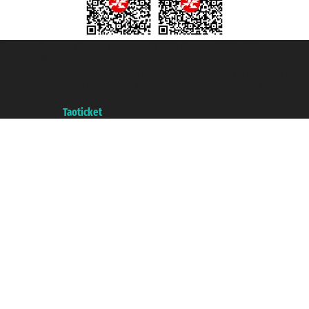
Taoticket S.r.l. Via Brigata Liguria, 3/21 16121 Genova ©2007/2026 -
Taoticket ® registree
P.Iva 06206400720 - Capital social € 100.000,00 i.v. - ecrit a chambre de
commerce e genes a con REA 433093. - Aut. Prov. n° 6167/131601 -
assurance Unipol - polizza n. 206484182
A portal of the
Taoticket
group