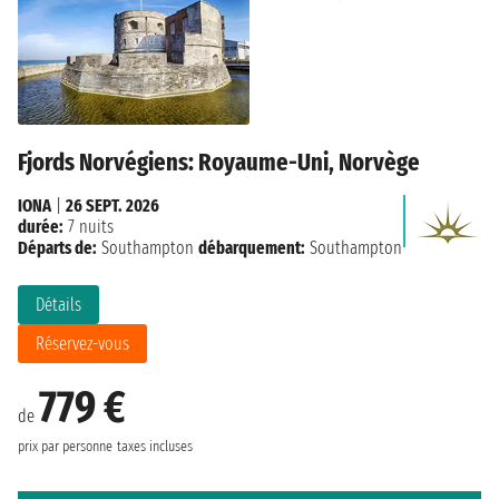
Fjords Norvégiens: Royaume-Uni, Norvège
IONA
|
26 SEPT. 2026
durée:
7 nuits
Départs de:
Southampton
débarquement:
Southampton
Détails
Réservez-vous
779 €
de
prix par personne
taxes incluses