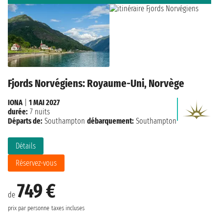
Fjords Norvégiens: Royaume-Uni, Norvège
IONA
|
1 MAI 2027
durée:
7 nuits
Départs de:
Southampton
débarquement:
Southampton
Détails
Réservez-vous
749 €
de
prix par personne
taxes incluses