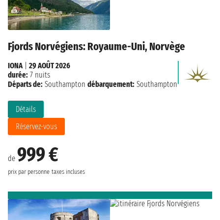
Fjords Norvégiens: Royaume-Uni, Norvège
IONA
|
29 AOÛT 2026
durée:
7 nuits
Départs de:
Southampton
débarquement:
Southampton
Détails
Réservez-vous
999 €
de
prix par personne
taxes incluses