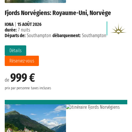
Fjords Norvégiens: Royaume-Uni, Norvège
IONA
|
15 AOÛT 2026
durée:
7 nuits
Départs de:
Southampton
débarquement:
Southampton
Détails
Réservez-vous
999 €
de
prix par personne
taxes incluses