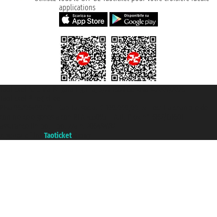
applications
Taoticket S.r.l. Via Brigata Liguria, 3/21 16121 Genova ©2007/2026 -
Taoticket ® registree
P.Iva 06206400720 - Capital social € 100.000,00 i.v. - ecrit a chambre de
commerce e genes a con REA 433093. - Aut. Prov. n° 6167/131601 -
assurance Unipol - polizza n. 206484182
A portal of the
Taoticket
group