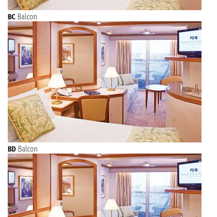
BC
Balcon
BD
Balcon