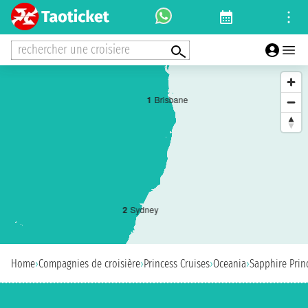
rechercher une croisiere
1
Brisbane
2
Sydney
Home
›
Compagnies de croisière
›
Princess Cruises
›
Oceania
›
Sapphire Prin