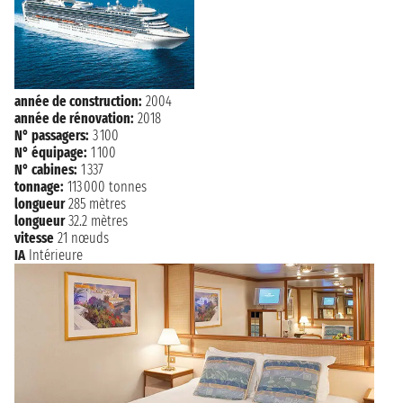
année de construction:
2004
année de rénovation:
2018
N° passagers:
3 100
N° équipage:
1 100
N° cabines:
1 337
tonnage:
113 000 tonnes
longueur
285 mètres
longueur
32.2 mètres
vitesse
21 nœuds
IA
Intérieure