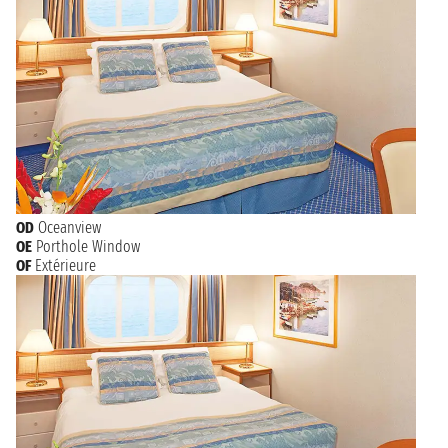
OD
Oceanview
OE
Porthole Window
OF
Extérieure