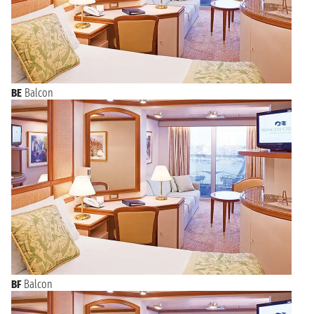
BE
Balcon
BF
Balcon