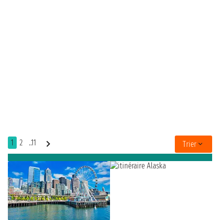
1
2
..11
Trier