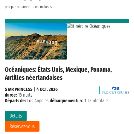
prix par personne
taxes incluses
Océaniques: États Unis, Mexique, Panama,
Antilles néerlandaises
STAR PRINCESS
|
4 OCT. 2026
durée:
16 nuits
Départs de:
Los Angeles
débarquement:
Fort Lauderdale
Détails
Réservez-vous