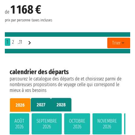
1 168 €
de
prix par personne
taxes incluses
1
2
..11
Trier
calendrier des départs
parcourez le catalogue des départs de et choisissez parmi de
nombreuses propositions de voyage celle qui correspond le
mieux à vos besoins
2027
2028
2026
AOÛT
SEPTEMBRE
OCTOBRE
NOVEMBRE
DÉ
2026
2026
2026
2026