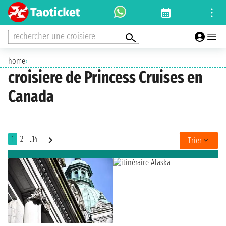
rechercher une croisiere
home
›
croisiere de Princess Cruises en
Canada
1
2
..14
Trier