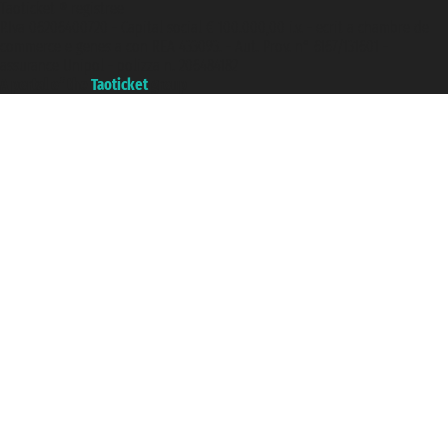
Taoticket ® registree
P.Iva 06206400720 - Capital social € 100.000,00 i.v. - ecrit a chambre de
commerce e genes a con REA 433093. - Aut. Prov. n° 6167/131601 -
assurance Unipol - polizza n. 206484182
A portal of the
Taoticket
group