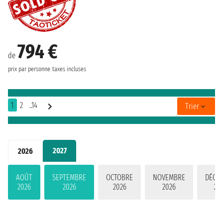
794 €
de
prix par personne
taxes incluses
1
2
..14
Trier
2027
2026
AOÛT
SEPTEMBRE
OCTOBRE
NOVEMBRE
DÉCE
2026
2026
2026
2026
20