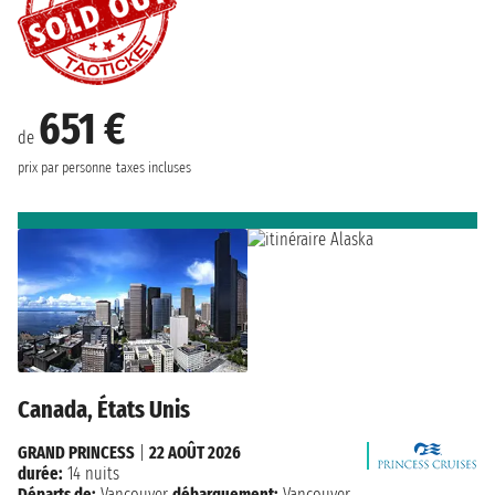
651 €
de
prix par personne
taxes incluses
Canada, États Unis
GRAND PRINCESS
|
22 AOÛT 2026
durée:
14 nuits
Départs de:
Vancouver
débarquement:
Vancouver